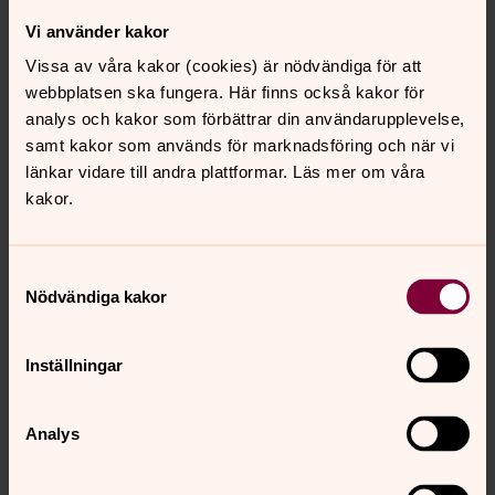
Vi använder kakor
Vissa av våra kakor (cookies) är nödvändiga för att
Vill du hjälpa till?
webbplatsen ska fungera. Här finns också kakor för
Det finns ett stort behov av praktiska kläder,
analys och kakor som förbättrar din användarupplevelse,
underkläder, jackor och skor stl. 40-47 enligt
samt kakor som används för marknadsföring och när vi
säsong, sovsäckar och tält. Har du något du vill
länkar vidare till andra plattformar. Läs mer om våra
skänka tar vi gärna emot hela och rena (tvättade)
kakor.
kläder och andra gåvor (ej möbler) tisd-fred 8-
12.30. ring gärna och stäm av med personalen
Samtyckesval
innan du kommer. Tel 08-777 80 90.
OBS! Vi kan
Nödvändiga kakor
inte ta emot hemlagad mat från privatpersoner.
Inställningar
Vill du stödja Kryckans verksamhet?
Kryckan har ett eget swishnummer 123 115 35 43.
Alla gåvor mottages tacksamt och går direkt in i
Analys
verksamheten. Du kan vara anonym eller ange ditt
givarnamn som meddelande. Svenska kyrkan i