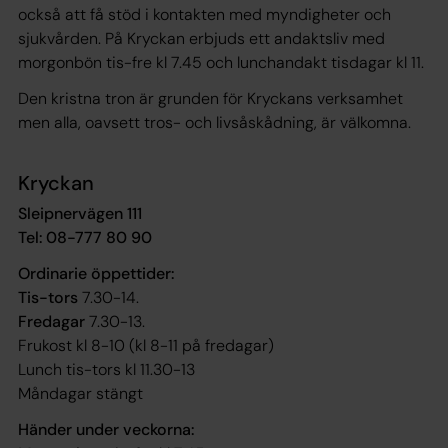
också att få stöd i kontakten med myndigheter och
sjukvården. På Kryckan erbjuds ett andaktsliv med
morgonbön tis-fre kl 7.45 och lunchandakt tisdagar kl 11.
Den kristna tron är grunden för Kryckans verksamhet
men alla, oavsett tros- och livsåskådning, är välkomna.
Kryckan
Sleipnervägen 111
Tel: 08-777 80 90
Ordinarie öppettider:
Tis-tors
7.30-14.
Fredagar
7.30-13.
Frukost kl 8-10 (kl 8-11 på fredagar)
Lunch tis-tors kl 11.30-13
Måndagar stängt
Händer under veckorna: