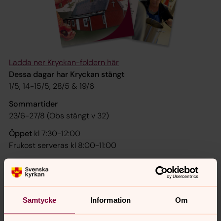
Ladda ner Kryckan-foldern här
Dessa dagar har Kryckan stängt
1/5, 14-15/5, 28/5 & 19/6
Sommartider
23/6-27/8 (Obs stängt v 32)
Öppet
kl 7:30-12:00
Frukost serveras kl 8:00-11:00
28/8 firar vi Kryckans 20-års dag. Mer information
senare.
Samtycke
Information
Om