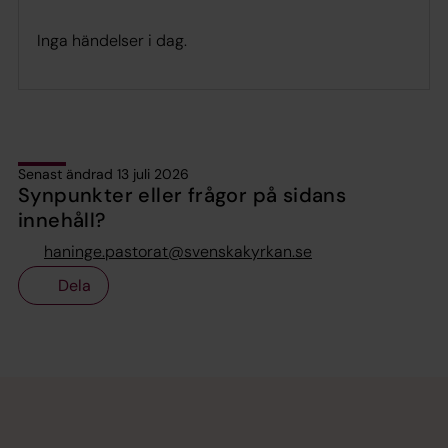
Inga händelser i dag.
Senast ändrad 13 juli 2026
Synpunkter eller frågor på sidans
innehåll?
haninge.pastorat@svenskakyrkan.se
Dela
Tillbaka till toppen
Tillbaka till innehållet