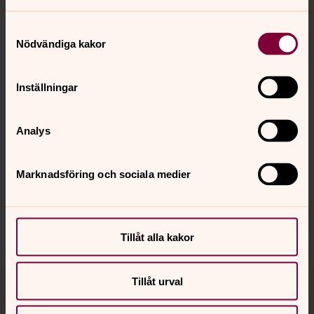
Kontakt
Samtyckesval
Nödvändiga kakor
Kalender
Inställningar
Analys
Hitta snabbt
Marknadsföring och sociala medier
Sociala kanaler
Tillåt alla kakor
Tillåt urval
Jourhavande präst