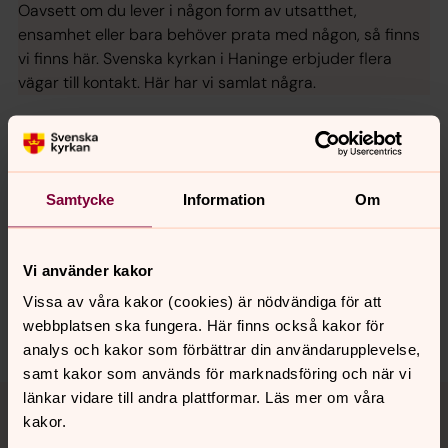
Oavsett om du lever i någon form av utsatthet,
ensamhet eller bara behöver prata med någon, så finns
vi finns här. Svenska kyrkan i Haninge erbjuder flera
vägar till kontakt. Här har vi samlat några.
Senast ändrad 6 maj 2026
Synpunkter eller frågor på sidans
Samtycke
Information
Om
innehåll?
haninge.pastorat@svenskakyrkan.se
Vi använder kakor
Dela
Vissa av våra kakor (cookies) är nödvändiga för att
webbplatsen ska fungera. Här finns också kakor för
analys och kakor som förbättrar din användarupplevelse,
samt kakor som används för marknadsföring och när vi
Tillbaka till toppen
Tillbaka till innehållet
länkar vidare till andra plattformar. Läs mer om våra
kakor.