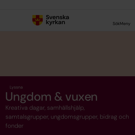
Till innehållet
Till undermeny
Sök
Meny
Lyssna
Ungdom & vuxen
Kreativa dagar, samhällshjälp,
samtalsgrupper, ungdomsgrupper, bidrag och
fonder