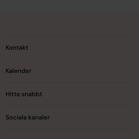
Tillbaka till toppen
Tillbaka till innehållet
Kontakt
Kalender
Hitta snabbt
Sociala kanaler