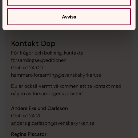
titta på film kan du tända ljus, lägga pussel, spela
memory, spela kyrkorgel och hälla vatten i dopfunten.
Avvisa
Kontakt Dop
För frågor och bokning, kontakta
församlingsexpeditionen
054-51 24 00
hammaro.forsamling@svenskakyrkan.se
Du är också varmt välkommen att ta kontakt med
någon av församlingens präster:
Anders Ekelund Carlsson
054-51 24 21
anders.g.carlsson@svenskakyrkan.se
Regina Piscator