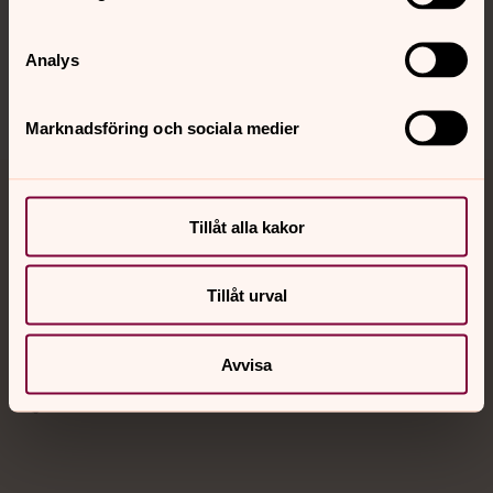
Sociala kanaler
Analys
Marknadsföring och sociala medier
Jourhavande präst
Tillåt alla kakor
Akut samtals- och krisstöd. Prata eller chatta anonymt
med en präst på kvällar och nätter.
Tillåt urval
Chatt
Avvisa
Digitalt brev
Telefon 112