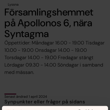
Lyssna
Församlingshemmet
på Apollonos 6, nära
Syntagma
Öppettider: Måndagar 16.00 - 19.00 Tisdagar
10.00 - 19.00 Onsdagar 14.00 - 19.00
Torsdagar 14.00 - 19.00 Fredagar stängt
Lördagar 09.30 - 14.00 Söndagar i samband
med mässan.
Senast ändrad 1 april 2024
Synpunkter eller frågor på sidans
innehåll?