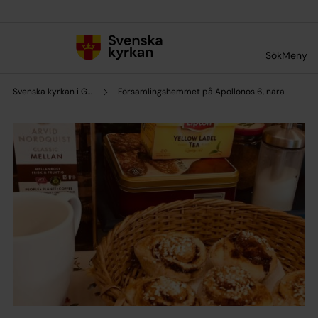
Till innehållet
Till undermeny
Sök
Meny
Svenska kyrkan i Grekland
Församlingshemmet på Apollonos 6, nära Synta