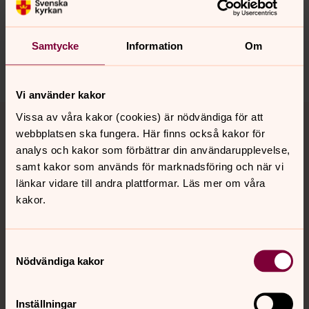
aten@svenskakyrkan.se
Dela
Samtycke
Information
Om
Vi använder kakor
Tillbaka till toppen
Tillbaka till innehållet
Vissa av våra kakor (cookies) är nödvändiga för att
webbplatsen ska fungera. Här finns också kakor för
analys och kakor som förbättrar din användarupplevelse,
samt kakor som används för marknadsföring och när vi
Kontakt
länkar vidare till andra plattformar. Läs mer om våra
kakor.
Kalender
Samtyckesval
Nödvändiga kakor
Hitta snabbt
Inställningar