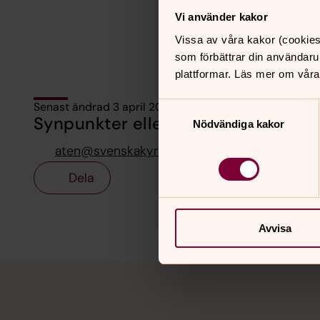
Vi använder kakor
Vissa av våra kakor (cookies
som förbättrar din användaru
plattformar. Läs mer om våra
Senast ändrad 3 april 2025
Samtyckesval
Synpunkter eller frågor på sidans i
Nödvändiga kakor
aten@svenskakyrkan.se
Dela
Avvisa
Tillbaka till toppen
Tillbaka till innehållet