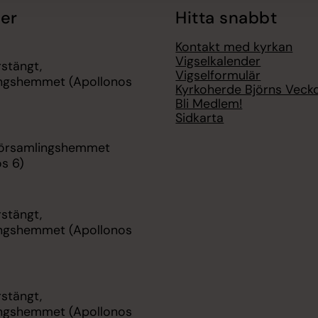
er
Hitta snabbt
Kontakt med kyrkan
Vigselkalender
stängt,
Vigselformulär
ngshemmet (Apollonos
Kyrkoherde Björns Veck
Bli Medlem!
Sidkarta
Församlingshemmet
s 6)
stängt,
ngshemmet (Apollonos
stängt,
ngshemmet (Apollonos