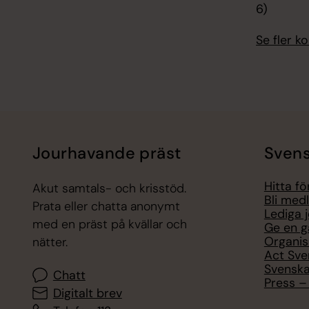
6)
Se fler 
Jourhavande präst
Svens
Hitta f
Akut samtals- och krisstöd.
Bli med
Prata eller chatta anonymt
Lediga 
med en präst på kvällar och
Ge en g
Organis
nätter.
Act Sve
Svenska
Chatt
Press – 
Digitalt brev