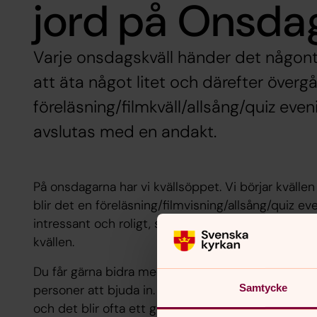
jord på Onsda
Varje onsdagskväll händer det någonti
att äta något litet och därefter övergår
föreläsning/filmkväll/allsång/quiz even
avslutas med en andakt.
På onsdagarna har vi kvällsöppet. Vi börjar kvällen
blir det en föreläsning/filmvisning/allsång/quiz ev
intressant och roligt, se församlingens kalender. 
kvällen.
Du får gärna bidra med tips på vad vi ska göra på
personer att bjuda in. Du kanske har något själv
Samtycke
och det blir ofta ett gott samtal, alldeles oavsett v