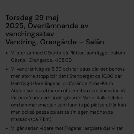
Torsdag 29 maj
2025, Överlämnande av
vandringsstav
Vandring, Grangärde – Salån
Vi startar med Gökotta på Plätten, som ligger bakom
Gästis i Grangärde, kl.08.00
Vi vandrar iväg ca 8.30 och tar paus där det behövs,
men större stopp blir det i Stenberget ca 10.00 där
Hembygdsföreningens ordförande Anna-Karin
Andersson berättar om offerkasten som finns där. Vi
får också höra om undergöraren Nybo-Kalle och lite
om hammarsmedjan som funnits på platsen. Här kan
man också passa på att ta sin egen medhavda
matsäck (ca 7 km)
Vi går sedan vidare mot Flogens rastplats där vi tar