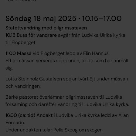
Söndag 18 maj 2025 · 10.15–17.00
Stafettvandring med pilgrimsstaven
10.15 Buss för vandrare
avgår från Ludvika Ulrika kyrka
till Flogberget.
11.00 Mässa
vid Flogberget ledd av Elin Hannus.
Efter mässan serveras sopplunch, till de som har anmält
sig.
Lotta Steinholz Gustafson spelar tvärflöjt under mässan
och vandringen.
Bärke pastorat överlämnar pilgrimsstaven till Ludvika
församing och därefter vandring till Ludvika Ulrika kyrka.
16.00 (ca: tid) Andakt
i Ludvika Ulrika kyrka ledd av Allan
Forcado.
Under andakten talar Pelle Skoog om skogen.