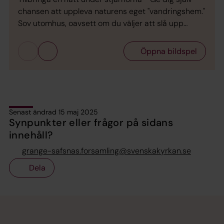
chansen att uppleva naturens eget "vandringshem."
din 
Sov utomhus, oavsett om du väljer att slå upp
melod
tältet, krypa in i ett vindskydd eller bara vila under
en s
den öppna himlen. Här får du plats att samla dina
kansk
Öppna bildspel
tankar, njuta av tystnaden och låta nattens ljud och
bäck
stjärnor bli dina följeslagare i natten. Pax et Bonum
symf
Senast ändrad 15 maj 2025
Synpunkter eller frågor på sidans
innehåll?
grange-safsnas.forsamling@svenskakyrkan.se
Dela
Tillbaka till toppen
Tillbaka till innehållet