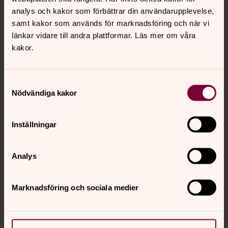
analys och kakor som förbättrar din användarupplevelse,
Hampus Eklund
samt kakor som används för marknadsföring och när vi
Stiftskonsulent
länkar vidare till andra plattformar. Läs mer om våra
kakor.
Direkt:
031-771 29 05
hampus.eklund@svenskakyrkan.se
E-post:
Samtyckesval
Nödvändiga kakor
Inställningar
Svenska Kyrkans Unga Göteborgs
funktionsbrevlåda
Analys
goteborg.sku@svenskakyrkan.se
E-post:
Marknadsföring och sociala medier