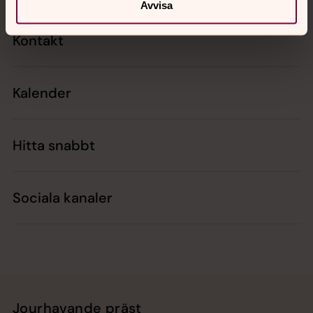
Avvisa
Kontakt
Kalender
Hitta snabbt
Sociala kanaler
Jourhavande präst