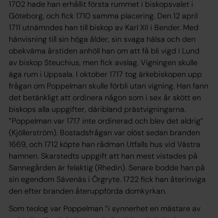
1702 hade han erhållit första rummet i biskopsvalet i
Göteborg, och fick 1710 samma placering. Den 12 april
1711 utnämndes han till biskop av Karl XII i Bender. Med
hänvisning till sin höga ålder, sin svaga hälsa och den
obekväma årstiden anhöll han om att få bli vigd i Lund
av biskop Steuchius, men fick avslag. Vigningen skulle
äga rum i Uppsala. I oktober 1717 tog ärkebiskopen upp
frågan om Poppelman skulle förbli utan vigning. Han fann
det betänkligt att ordinera någon som i sex år skött en
biskops alla uppgifter, däribland prästvigningarna.
”Poppelman var 1717 inte ordinerad och blev det aldrig”
(Kjöllerström). Bostadsfrågan var olöst sedan branden
1669, och 1712 köpte han rådman Utfalls hus vid Västra
hamnen. Skarstedts uppgift att han mest vistades på
Sannegården är felaktig (Rhedin). Senare bodde han på
sin egendom Sävenäs i Örgryte. 1722 fick han återinviga
den efter branden återuppförda domkyrkan.
Som teolog var Poppelman ”i synnerhet en mästare av