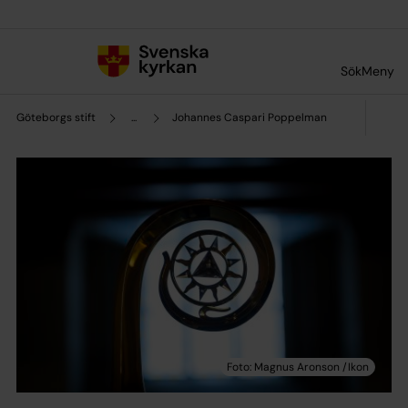
Till innehållet
Till undermeny
Sök
Meny
Göteborgs stift
...
Johannes Caspari Poppelman