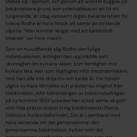
ställde sig i spetsen, och genom att arbetet byggde på
bekännelsens grund, kom prästsällskapet att bli ett
fungerande, än idag verksamt organ. Karakteristiskt för
biskop Rodhe är hans försök att samla de stridande
viljorna. ”Man kommer längst med ett kärleksfullt
lirkande” var hans maxim.
Som sin huvudfiende såg Rodhe den kyliga
individualismen, antingen den uppträdde som
okunnighet om kyrkans väsen, som fientlighet mot
kyrkans lära, eller som likgiltighet inför medmänniskans
nöd. Han ville inte skilja tro och kärlek åt. För honom
utgick kyrkans förnyelse och prästernas enighet från
bekännelsen. Inför behandlingen av bekännelsefrågan
på kyrkomötet 1893 lyckades han också samla så gott
som hela prästerskapet kring bekännelseskrifterna
(inklusive Konkordieformeln). Det är i samband med
hans värnande om det gemensamma: den
gemensamma bekännelsen, kyrkan som det