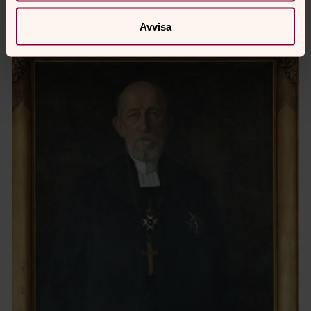
Text från ”Porträtt av biskopar i sin tid”, Anders Jarlert
Avvisa
(Göteborgs stiftshistoriska sällskap – Tre böcker 1997)