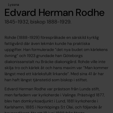
Lyssna
Edvard Herman Rodhe
1845-1932, biskop 1888-1929.
Rohde (1888-1929) förespråkade en särskild kyrklig
fattigvård där även lekmän kunde ha praktiska
uppgifter. Han formulerade ”det nya budet om kärlekens
övning” och 1923 grundade han Göteborgs
diakonissanstalt nu Bräcke diakonigård. Rohde ville inte
skilja tro och kärlek åt och hans maxim var ”Man kommer
längst med ett kärleksfullt lirkande”. Med sina 41 år har
han haft längst tjänstetid som biskop i stiftet.
Edvard Herman Rodhe var prästson från Lunds stift,
men farfadern var kyrkoherde i Valinge. Prästvigd 1877,
blev han domkyrkoadjunkt i Lund, 1881 kyrkoherde i
Karlshamn, 1885 i Norrköpings S:t Olai, och följande år