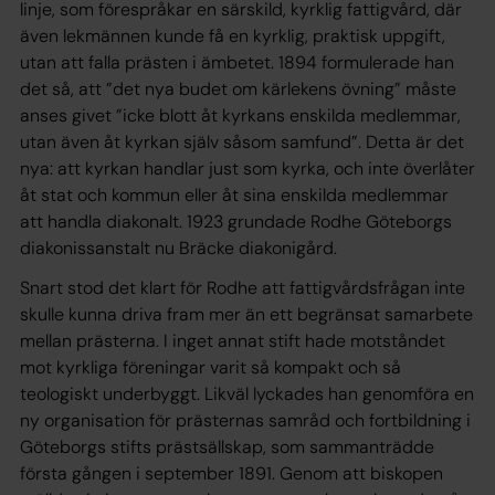
linje, som förespråkar en särskild, kyrklig fattigvård, där
även lekmännen kunde få en kyrklig, praktisk uppgift,
utan att falla prästen i ämbetet. 1894 formulerade han
det så, att ”det nya budet om kärlekens övning” måste
anses givet ”icke blott åt kyrkans enskilda medlemmar,
utan även åt kyrkan själv såsom samfund”. Detta är det
nya: att kyrkan handlar just som kyrka, och inte överlåter
åt stat och kommun eller åt sina enskilda medlemmar
att handla diakonalt. 1923 grundade Rodhe Göteborgs
diakonissanstalt nu Bräcke diakonigård.
Snart stod det klart för Rodhe att fattigvårdsfrågan inte
skulle kunna driva fram mer än ett begränsat samarbete
mellan prästerna. I inget annat stift hade motståndet
mot kyrkliga föreningar varit så kompakt och så
teologiskt underbyggt. Likväl lyckades han genomföra en
ny organisation för prästernas samråd och fortbildning i
Göteborgs stifts prästsällskap, som sammanträdde
första gången i september 1891. Genom att biskopen