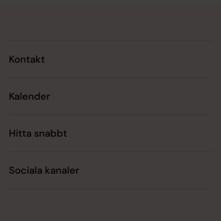
Tillbaka till toppen
Tillbaka till innehållet
Kontakt
Kalender
Hitta snabbt
Sociala kanaler