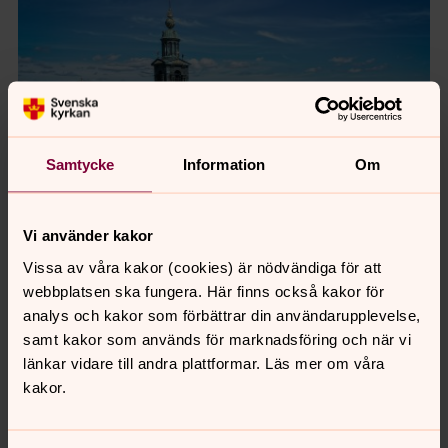
Samtycke
Information
Om
Vi använder kakor
Vissa av våra kakor (cookies) är nödvändiga för att
Våra kyrkor och lokaler
webbplatsen ska fungera. Här finns också kakor för
analys och kakor som förbättrar din användarupplevelse,
Här hittar du alla våra kyrkor och lokaler
samt kakor som används för marknadsföring och när vi
där du kan hålla begravningsgudstjänst
länkar vidare till andra plattformar. Läs mer om våra
och samling efteråt.
kakor.
Kyrkor och lokaler