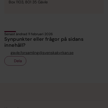
Box 1103, 801 35 Gävle
Senast ändrad 11 februari 2026
Synpunkter eller frågor på sidans
innehåll?
gavle.forsamling@svenskakyrkan.se
Dela
Tillbaka till toppen
Tillbaka till innehållet