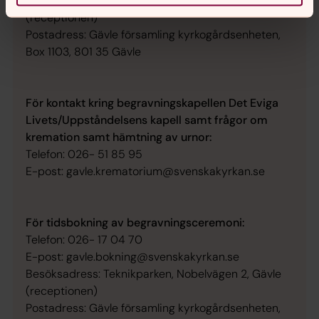
Besöksadress: Teknikparken, Nobelvägen 2, Gävle
(receptionen)
Postadress: Gävle församling kyrkogårdsenheten,
Box 1103, 801 35 Gävle
För kontakt kring begravningskapellen Det Eviga
Livets/Uppståndelsens kapell samt frågor om
kremation samt hämtning av urnor:
Telefon: 026- 51 85 95
E-post: gavle.krematorium@svenskakyrkan.se
För tidsbokning av begravningsceremoni:
Telefon: 026- 17 04 70
E-post: gavle.bokning@svenskakyrkan.se
Besöksadress: Teknikparken, Nobelvägen 2, Gävle
(receptionen)
Postadress: Gävle församling kyrkogårdsenheten,