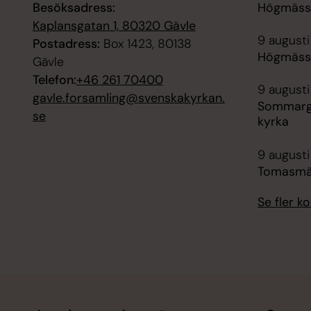
Besöksadress:
Högmässa
Kaplansgatan 1, 80320 Gävle
9 augusti
Postadress:
Box 1423, 80138
Högmässa
Gävle
Telefon:
+46 261 70400
9 augusti
gavle.forsamling@svenskakyrkan.
Sommarg
se
kyrka
9 augusti
Tomasmä
Se fler 