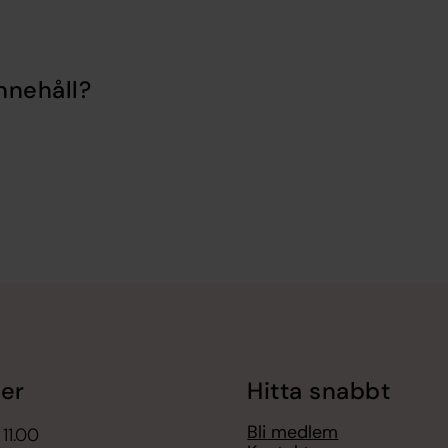
nnehåll?
er
Hitta snabbt
Bli medlem
 11.00