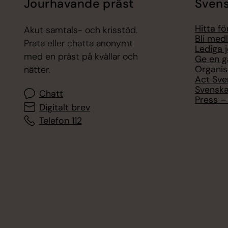
Jourhavande präst
Svens
Hitta f
Akut samtals- och krisstöd.
Bli med
Prata eller chatta anonymt
Lediga 
med en präst på kvällar och
Ge en g
Organis
nätter.
Act Sve
Svenska
Chatt
Press – 
Digitalt brev
Telefon 112