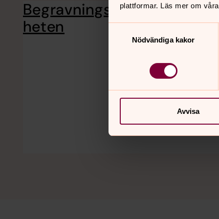
Begravningsverksam
plattformar. Läs mer om våra
Begravning
välja och 
heten
Samtyckesval
Nödvändiga kakor
Avvisa