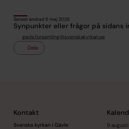
Senast ändrad 6 maj 2026
Synpunkter eller frågor på sidans i
gavle.forsamling@svenskakyrkan.se
Dela
Tillbaka till toppen
Tillbaka till innehållet
Kontakt
Kalend
Svenska kyrkan i Gävle
9 augusti