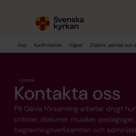
Till innehållet
Till undermeny
Dop
Konfirmation
Vigsel
Diakoni, samtal och 
Lyssna
Kontakta oss
På Gävle församling arbetar drygt hu
präster, diakoner, musiker, pedagoger
begravningsverksamhet och administr