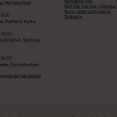
Kontakta oss
, Mariakyrkan
Det här händer i Gävles 
Barn, unga och vuxna
 11.00
Sidkarta
, Staffans kyrka
 16.00
udstjänst, Bomhus
 18.00
ssa, Tomaskyrkan
kommande händelser