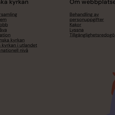
ka kyrkan
Om webbplats
örsamling
Behandling av
lem
personuppgifter
jobb
Kakor
åva
Lyssna
ation
Tillgänglighetsredogö
nska kyrkan
 kyrkan i utlandet
nationell nivå