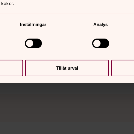
 kakor.
sverksamheten tar hand om Gävles tre kyrkogårdar. Det 
ta hand om en grav.
Inställningar
Analys
Tillåt urval