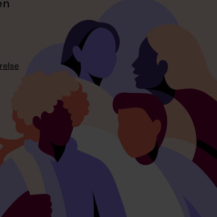
en
relse