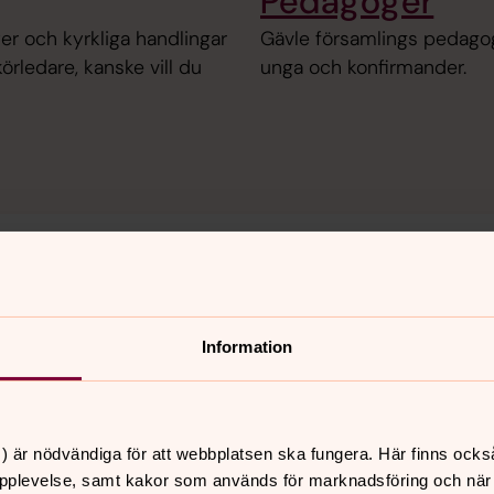
Pedagoger
er och kyrkliga handlingar
Gävle församlings pedago
örledare, kanske vill du
unga och konfirmander.
Administratio
m våra kyrkor och lokaler.
Vill du boka dop, vigsel e
iga handlingar.
verksamheter eller söker
Information
administration? Här hittar
) är nödvändiga för att webbplatsen ska fungera. Här finns ocks
pplevelse, samt kakor som används för marknadsföring och när vi