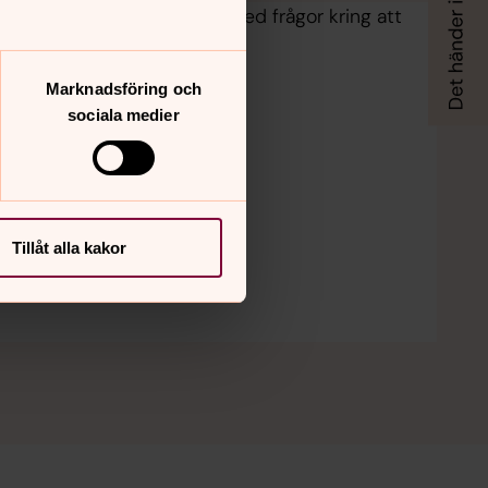
är också här du får hjälp med frågor kring att
Marknadsföring och
sociala medier
Tillåt alla kakor