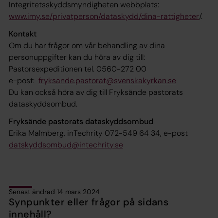
Integritetsskyddsmyndigheten webbplats:
www.imy.se/privatperson/dataskydd/dina-rattigheter
/.
Kontakt
Om du har frågor om vår behandling av dina
personuppgifter kan du höra av dig till:
Pastorsexpeditionen tel. 0560-272 00
e-post:
fryksande.pastorat@svenskakyrkan.se
Du kan också höra av dig till Fryksände pastorats
dataskyddsombud.
Fryksände pastorats dataskyddsombud
Erika Malmberg, inTechrity 072-549 64 34, e-post
datskyddsombud@intechrity.se
Senast ändrad 14 mars 2024
Synpunkter eller frågor på sidans
innehåll?