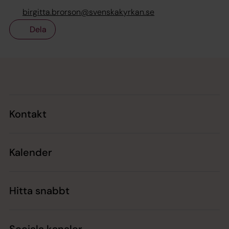
birgitta.brorson@svenskakyrkan.se
Dela
Tillbaka till toppen
Tillbaka till innehållet
Kontakt
Kalender
Hitta snabbt