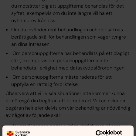
du motsätter dig att uppgifterna behandlas för det
syftet, exempelvis om du inte längre vill ha ett
nyhetsbrev från oss.
Om du invänder mot behandlingen och det saknas
berättigade skäl för behandlingen som väger tyngre
än dina intressen.
Om personuppgifterna har behandlats på ett olagligt
sätt, exempelvis om personuppgifterna inte
behandlats i enlighet med dataskyddsförordningen.
Om personuppgifterna måste raderas för att
uppfylla en rättslig förpliktelse.
Observera att vi i vissa situationer inte kommer kunna
tillmötesgå din begäran att bli raderad. Vi kan neka din
begäran helt eller delvis om vår behandling är nödvändig
av något av följande skäl:
för att tillgodose andra viktiga rättigheter, såsom
rätten till yttrande- och informationsfrihet