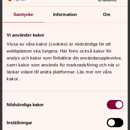
för att uppfylla en rättslig förpliktelse
Samtycke
Information
Om
för att utföra en uppgift av allmänt intresse eller som
ett led i myndighetsutövning
för att kunna fastställa, göra gällande eller försvara
Vi använder kakor
rättsliga anspråk
Vissa av våra kakor (cookies) är nödvändiga för att
för arkivändamål av allmänt intresse eller av
webbplatsen ska fungera. Här finns också kakor för
vetenskapliga, historiska eller statistiska ändamål
analys och kakor som förbättrar din användarupplevelse,
av skäl som rör ett allmänt viktigt intresse på
samt kakor som används för marknadsföring och när vi
folkhälsoområdet.
länkar vidare till andra plattformar. Läs mer om våra
Rätt till skadestånd
kakor.
Om du har lidit skada på grund av att dina
personuppgifter har behandlats i strid med
dataskyddsförordningen har du rätt att begära
Samtyckesval
skadestånd.
Nödvändiga kakor
Rätten att inge klagomål till IMY
Om du anser att vår behandling är olaglig eller inte
Inställningar
utförs på ett korrekt sätt har rätt att inge ett klagomål till