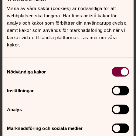
Vissa av våra kakor (cookies) är nödvändiga för att
webbplatsen ska fungera. Här finns också kakor för
analys och kakor som förbättrar din användarupplevelse,
Senast ändrad 9 december 2025
Synpunkter eller frågor på sidans
samt kakor som används för marknadsföring och när vi
innehåll?
länkar vidare till andra plattformar. Läs mer om våra
kakor.
fryksande.pastorat@svenskakyrkan.se
Dela
Samtyckesval
Nödvändiga kakor
Tillbaka till toppen
Tillbaka till innehållet
Inställningar
Analys
Kontakt
Marknadsföring och sociala medier