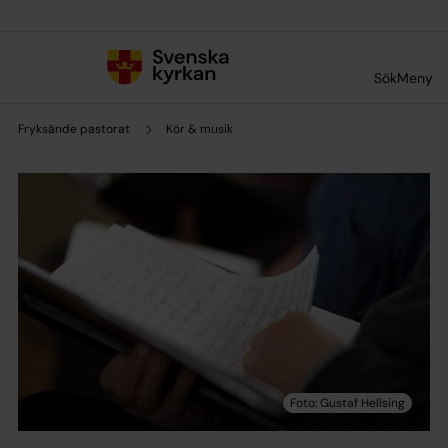
Till innehållet
Till undermeny
Sök
Meny
Fryksände pastorat
Kör & musik