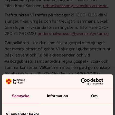
Info. Urban Karlsson,
urban.karlsson@svenskakyrkan.se
Träffpunkten
Vi träffas på tisdagar kl. 10.00-12.00 då vi
sjunger, fikar, umgås och har trevligt tillsammans. Lokal:
Gillestugan Fryksände församlingshem. Info: Halle 070-
280 74 26 (SMS),
anders.halvarsson@svenskakyrkan.se
Gospelkören -
för den som älskar gospel men sjunger
det mesta, oftast på gehör. Vi sjunger i gudstjänster runt
påsk, advent och jul, på äldreboenden och vid
Valborgsbrasor samt anordnar egna gospel,- lucia- och
sommarkonserter. Välkommen med i en glad gemenskap
för alla i åldrarna: 15-80+ Onsdagar kl 18.30-20.30 i
Fryksände församlingshem.
Info: Halle 070-280 74 26 (SMS),
anders.halvarsson@svenskakyrkan.se
Samtycke
Information
Om
Mer info. om körer för barn och ungdomar
Vi använder kakor