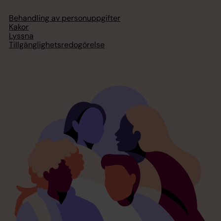
Behandling av personuppgifter
Kakor
Lyssna
Tillgänglighetsredogörelse