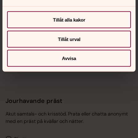
Kalender
Tillåt alla kakor
Hitta snabbt
Tillåt urval
Sociala kanaler
Avvisa
Jourhavande präst
Akut samtals- och krisstöd. Prata eller chatta anonymt
med en präst på kvällar och nätter.