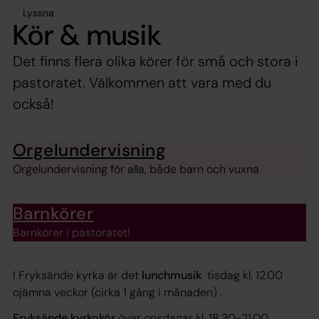
Lyssna
Kör & musik
Det finns flera olika körer för små och stora i
pastoratet. Välkommen att vara med du
också!
Orgelundervisning
Orgelundervisning för alla, både barn och vuxna
Barnkörer
Barnkörer i pastoratet!
I Fryksände kyrka är det
lunchmusik
tisdag kl. 12.00
ojämna veckor (cirka 1 gång i månaden) .
Fryksände kyrkokör
övar onsdagar kl. 18.30-21.00