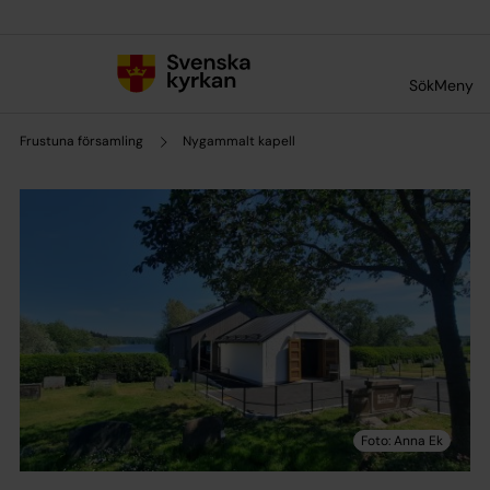
Till innehållet
Till undermeny
Sök
Meny
Frustuna församling
Nygammalt kapell