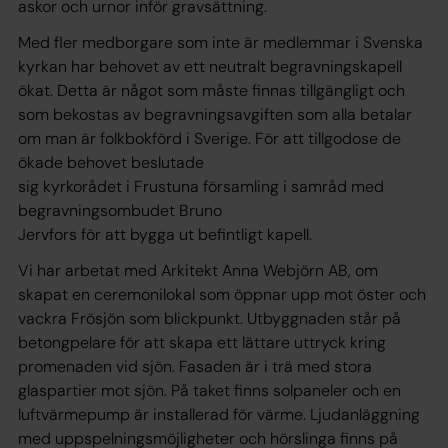
askor och urnor inför gravsättning.
Med fler medborgare som inte är medlemmar i Svenska
kyrkan har behovet av ett neutralt begravningskapell
ökat. Detta är något som måste finnas tillgängligt och
som bekostas av begravningsavgiften som alla betalar
om man är folkbokförd i Sverige. För att tillgodose de
ökade behovet beslutade
sig kyrkorådet i Frustuna församling i samråd med
begravningsombudet Bruno
Jervfors för att bygga ut befintligt kapell.
Vi har arbetat med Arkitekt Anna Webjörn AB, om
skapat en ceremonilokal som öppnar upp mot öster och
vackra Frösjön som blickpunkt. Utbyggnaden står på
betongpelare för att skapa ett lättare uttryck kring
promenaden vid sjön. Fasaden är i trä med stora
glaspartier mot sjön. På taket finns solpaneler och en
luftvärmepump är installerad för värme. Ljudanläggning
med uppspelningsmöjligheter och hörslinga finns på