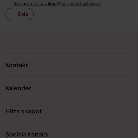
frustuna.forsamling@svenskakyrkan.se
Dela
Tillbaka till toppen
Tillbaka till innehållet
Kontakt
Kalender
Hitta snabbt
Sociala kanaler