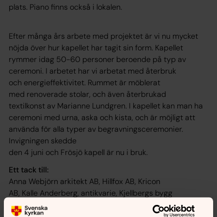
plats. Piano finns också i lokalen.
Efter många års arbete med projektet är vi nu mycket
nöjda över hur kapellet har tagit sin form. Kapellet
rymmer idag 50-60 personer beroende på typ av
ceremoni. I arbetet har vi arbetat med återbruk
och energieffektivitet. Rummet är möblerat
med renoverade stolar, och även återbrukad
textilkonst av Marianne Lundgren. I kapellet kan man ha
ceremoni med urna, aska och kista, och är möjligt att
använda för alla typer av begravningsceremonier.
Invigningen skedde
den 4 juni och Frösjö kapell är nu i bruk.
Ett tack till:
Anna Webjörn arkitekt AB, Hillfox AB, Kricon
AB, Kalle Anderberg, antikvarie, Kjellbergs bygg
AB, Götene Ljud AB, JB Alarmsystem AB, Jeff
Electronics AB, Åmells Möbler AB, Marianne