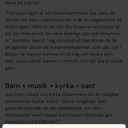
fokus på just kör.
”Förhoppningen är att körverksamheten ska växa. Att
det blir fler barn i barnkören, att vi får en ungdomskör så
småningom. Målet är att det ska finnas en körtrappa så
att det finns en kör för varje åldersgrupp, noll till hundra
år”, berättar Astrid. ”Jag vill också att barnkören får bli
en självklar del av vår konsertverksamhet, som det står i
Biblen: ’låt barnen komma hit till mig och hindra dem
inte’. Jesus sätter barnen i centrum och det ska vi också
göra.”
Barn + musik + kyrka = sant
Just barn, musik och kyrka tillsammans blir en oslagbar
kombination tycker Astrid. ”Det är livsglädje. Barn
generellt utstrålar en sån självklarhet, och det i
kombination med hoppet som kyrkan förmedlar ger
framtidstro och tillförsikt.”