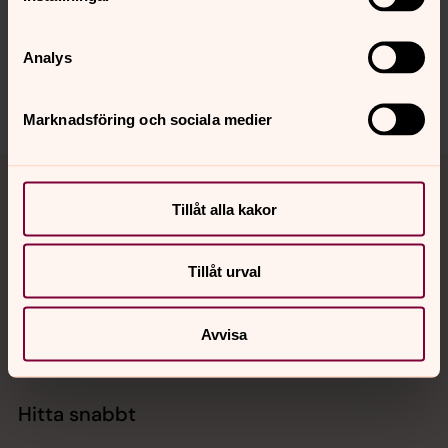
Synpunkter eller frågor på sidans
innehåll?
Analys
enkoping.pastorat@svenskakyrkan.se
Dela
Marknadsföring och sociala medier
Tillbaka till toppen
Tillbaka till innehållet
Tillåt alla kakor
Kontakt
Tillåt urval
Avvisa
Kalender
Hitta snabbt