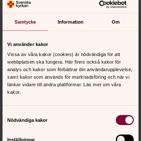
Körer i kyrkan är också ett bra sätt för barnen att få
möta kultur tidigt. ”Kultur och musik är
empatibyggande”, säger Astrid.
Samtycke
Information
Om
”Jag ser fram emot att få lära känna de barn som
kommer till körerna, och mot samarbetet med kollegor,
Vi använder kakor
både här i Enköping och i de andra församlingarna. När
man jobbar tillsammans mot ett gemensamt mål händer
Vissa av våra kakor (cookies) är nödvändiga för att
det saker på vägen. Varje dags arbete, det ser jag fram
webbplatsen ska fungera. Här finns också kakor för
emot.”
analys och kakor som förbättrar din användarupplevelse,
samt kakor som används för marknadsföring och när vi
länkar vidare till andra plattformar. Läs mer om våra
Körer
kakor.
Vi har många körer i Enköpings pastorat, för både barn,
unga och vuxna. Vill du också börja sjunga? Hör av dig till
någon av våra körledare!
Samtyckesval
Nödvändiga kakor
Inställningar