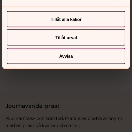
Kalender
Tillåt alla kakor
Hitta snabbt
Tillåt urval
Avvisa
Sociala kanaler
Jourhavande präst
Akut samtals- och krisstöd. Prata eller chatta anonymt
med en präst på kvällar och nätter.