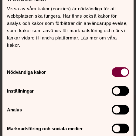
Innehavaren av gravrätt ska hålla gravplatsen i ordnat
Vissa av våra kakor (cookies) är nödvändiga för att
och värdigt skick. Det går att teckna gravskötselavtal
webbplatsen ska fungera. Här finns också kakor för
och på så sätt få hjälp med skötseln av gravplatsen.
analys och kakor som förbättrar din användarupplevelse,
samt kakor som används för marknadsföring och när vi
länkar vidare till andra plattformar. Läs mer om våra
kakor.
Synpunkter eller frågor på sidans
innehåll?
Samtyckesval
enkoping.pastorat@svenskakyrkan.se
Nödvändiga kakor
Dela
Inställningar
Tillbaka till toppen
Tillbaka till innehållet
Analys
Kontakt
Marknadsföring och sociala medier