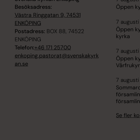
Besöksadress:
Öppen kyr
Västra Ringgatan 9, 74531
7 augusti
ENKÖPING
Öppen ky
Postadress:
BOX 88, 74522
kyrka
ENKÖPING
Telefon:
+46 171 25700
7 augusti
enkoping.pastorat@svenskakyrk
Öppen ky
an.se
Vårfruky
7 augusti 
Sommarca
församli
församli
Se fler 