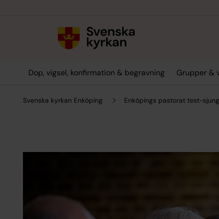
Till innehållet
Till undermeny
Dop, vigsel, konfirmation & begravning
Grupper & 
Svenska kyrkan Enköping
Enköpings pastorat test-sjun