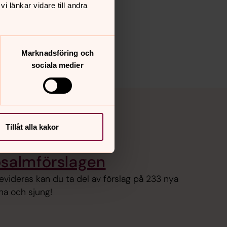
 länkar vidare till andra
Marknadsföring och
sociala medier
Tillåt alla kakor
psalmförslagen
evideras kan du ta del av förslag på 233 nya
rna och sjung!