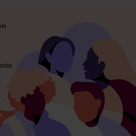
en
relse