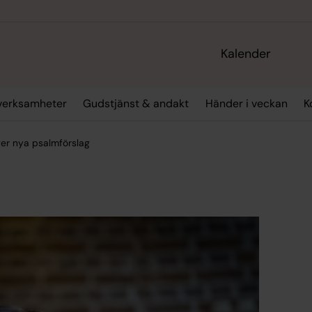
Kalender
verksamheter
Gudstjänst & andakt
Händer i veckan
K
ger nya psalmförslag