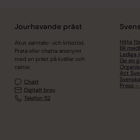
Jourhavande präst
Svens
Hitta f
Akut samtals- och krisstöd.
Bli med
Prata eller chatta anonymt
Lediga 
med en präst på kvällar och
Ge en g
Organis
nätter.
Act Sve
Svenska
Chatt
Press – 
Digitalt brev
Telefon 112