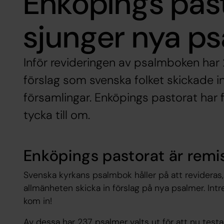
Enköpings past
sjunger nya ps
Inför revideringen av psalmboken har
förslag som svenska folket skickade in
församlingar. Enköpings pastorat har f
tycka till om.
Enköpings pastorat är remi
Svenska kyrkans psalmbok håller på att revideras
allmänheten skicka in förslag på nya psalmer. Int
kom in!
Av dessa har 237 psalmer valts ut för att nu testas