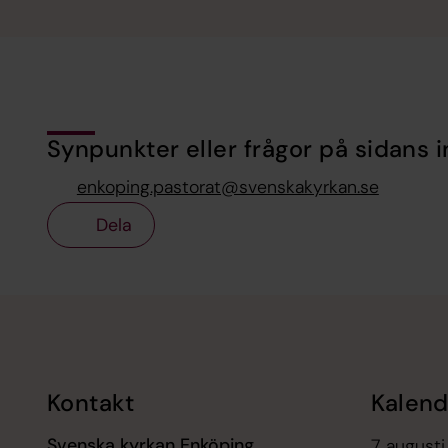
Synpunkter eller frågor på sidans i
enkoping.pastorat@svenskakyrkan.se
Dela
Tillbaka till toppen
Tillbaka till innehållet
Kontakt
Kalend
Svenska kyrkan Enköping
7 augusti