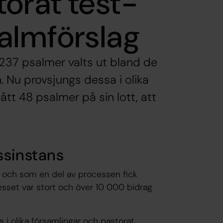
orat test-
almförslag
 237 psalmer valts ut bland de
. Nu provsjungs dessa i olika
ått 48 psalmer på sin lott, att
ssinstans
, och som en del av processen fick
resset var stort och över 10 000 bidrag
 i olika församlingar och pastorat.