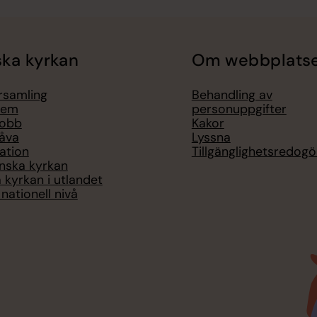
ka kyrkan
Om webbplats
örsamling
Behandling av
lem
personuppgifter
jobb
Kakor
åva
Lyssna
ation
Tillgänglighetsredogö
nska kyrkan
 kyrkan i utlandet
nationell nivå