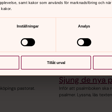
förslagen.
pplevelse, samt kakor som används för marknadsföring och när vi
 kakor.
Inställningar
Analys
r.
Tillåt urval
Sjung de nya 
nköpings pastorat.
Inför att psalmboken ska r
psalmer. Lyssna, läs texte