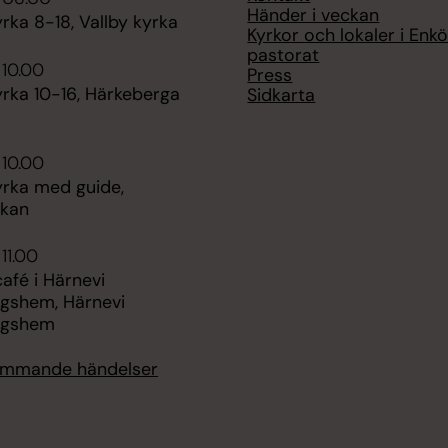
Händer i veckan
ka 8-18, Vallby kyrka
Kyrkor och lokaler i Enk
pastorat
 10.00
Press
rka 10-16, Härkeberga
Sidkarta
 10.00
rka med guide,
rkan
11.00
fé i Härnevi
ngshem, Härnevi
ngshem
kommande händelser