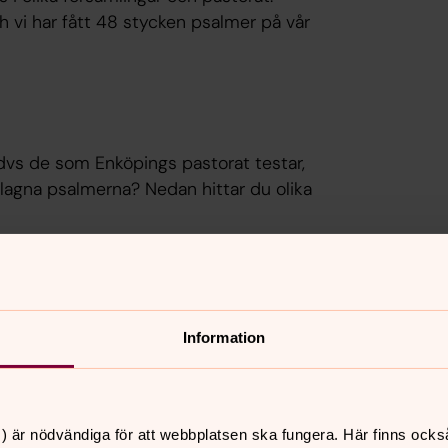
 vi har fått 48 stycken psalmer på vår
 dvs de som Enköpings pastorat testar,
eslagna psalmerna? Nedan hittar du olika
na
(vi tackar Svenska kyrkan
Information
r samma psalmer som vi).
) är nödvändiga för att webbplatsen ska fungera. Här finns ocks