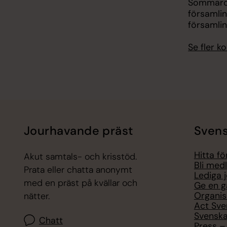
Sommarca
församli
församli
Se fler 
Jourhavande präst
Svens
Hitta f
Akut samtals- och krisstöd.
Bli med
Prata eller chatta anonymt
Lediga 
med en präst på kvällar och
Ge en g
Organis
nätter.
Act Sve
Svenska
Chatt
Press – 