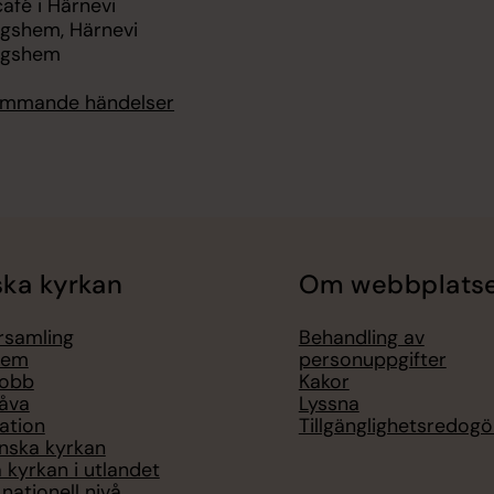
fé i Härnevi
ngshem, Härnevi
ngshem
kommande händelser
ka kyrkan
Om webbplats
örsamling
Behandling av
lem
personuppgifter
jobb
Kakor
åva
Lyssna
ation
Tillgänglighetsredogö
nska kyrkan
 kyrkan i utlandet
nationell nivå