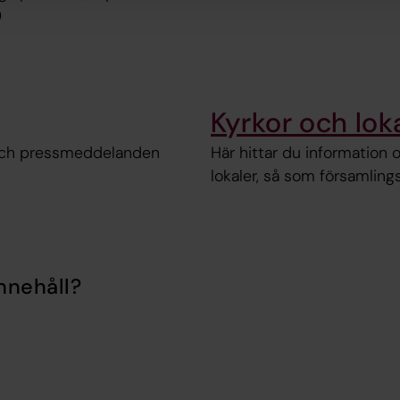
9
Kyrkor och lok
 och pressmeddelanden
Här hittar du information
lokaler, så som församlin
nnehåll?