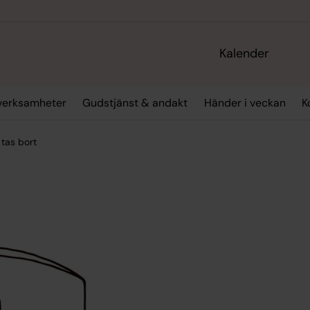
Kalender
verksamheter
Gudstjänst & andakt
Händer i veckan
K
 tas bort