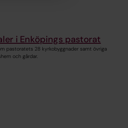
aler i Enköpings pastorat
 om pastoratets 28 kyrkobyggnader samt övriga
gshem och gårdar.