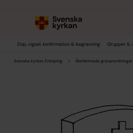
Till innehållet
Till undermeny
Dop, vigsel, konfirmation & begravning
Grupper & 
Svenska kyrkan Enköping
Återlämnade gravanordningar