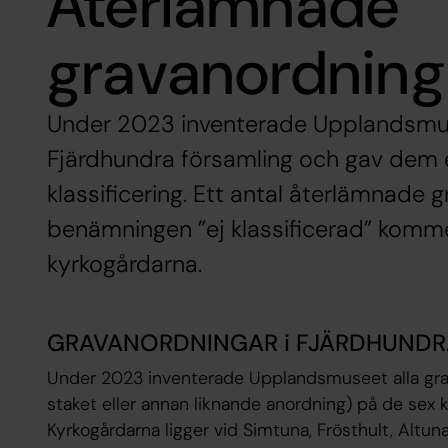
Återlämnade
gravanordning
Under 2023 inventerade Upplandsmus
Fjärdhundra församling och gav dem e
klassificering. Ett antal återlämnade 
benämningen ”ej klassificerad” kommer
kyrkogårdarna.
GRAVANORDNINGAR i FJÄRDHUNDR
Under 2023 inventerade Upplandsmuseet alla grav
staket eller annan liknande anordning) på de sex 
Kyrkogårdarna ligger vid Simtuna, Frösthult, Altu