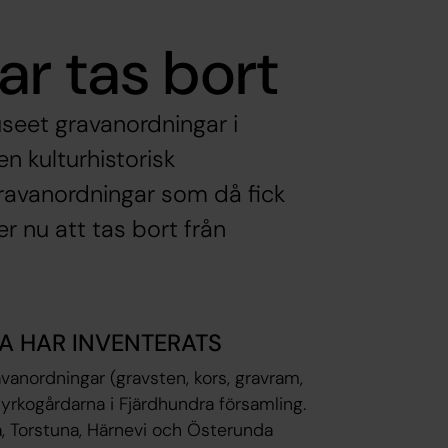
ar tas bort
eet gravanordningar i
n kulturhistorisk
gravanordningar som då fick
 nu att tas bort från
A HAR INVENTERATS
anordningar (gravsten, kors, gravram,
kyrkogårdarna i Fjärdhundra församling.
na, Torstuna, Härnevi och Österunda