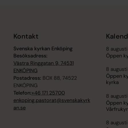
Tillbaka till toppen
Tillbaka till innehållet
Kontakt
Kalend
Svenska kyrkan Enköping
8 august
Besöksadress:
Öppen kyr
Västra Ringgatan 9, 74531
8 augusti
ENKÖPING
Öppen ky
Postadress:
BOX 88, 74522
kyrka
ENKÖPING
Telefon:
+46 171 25700
8 augusti
enkoping.pastorat@svenskakyrk
Öppen ky
an.se
Vårfruky
8 augusti