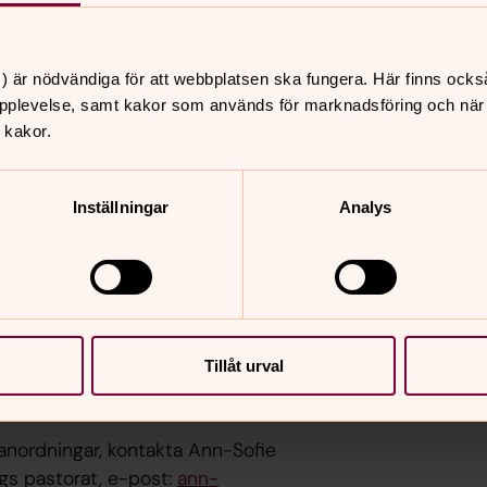
NGAR TAS BORT
) är nödvändiga för att webbplatsen ska fungera. Här finns ocks
pplevelse, samt kakor som används för marknadsföring och när vi
ificerad”, ska inte bevaras av
 kakor.
 inte får finansiera skötsel av sådana
et är möjligt kommer anordningarna att
Inställningar
Analys
e gravanordningar som fick
rkogårdarna i Fjärdhundra. Det rör sig
 antal gravstenar som sedan tidigare
Tillåt urval
anordningar, kontakta Ann-Sofie
gs pastorat, e-post:
ann-