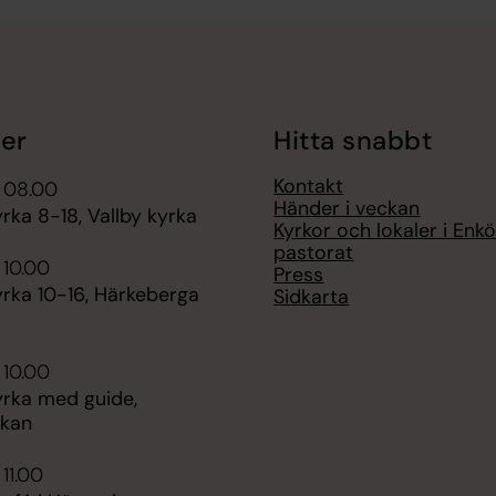
er
Hitta snabbt
Kontakt
i 08.00
Händer i veckan
ka 8-18, Vallby kyrka
Kyrkor och lokaler i Enk
pastorat
 10.00
Press
rka 10-16, Härkeberga
Sidkarta
 10.00
rka med guide,
rkan
 11.00