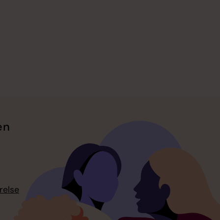
en
relse