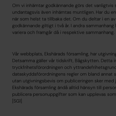
Om vi inhämtar godkännande görs det vanligtvis sk
undantagsvis även inhämtas muntligen. Har du e
när som helst ta tillbaka det. Om du deltar i en a
godkännande giltigt i två år. I andra sammanhang 
variera och framgår då i respektive sammanhang.
Vår webbplats, Ekshärads församling, har utgivnin
Detsamma gäller vår tidskrift, Bågskytten. Detta i
tryckfrihetsförordningen och yttrandefrihetsgrundl
dataskyddsförordningens regler om bland annat 
utan utgivningsbevis om publiceringen sker med jou
Ekshärads församling ändå alltid hänsyn till perso
publicera personuppgifter som kan upplevas som i
[SG1]