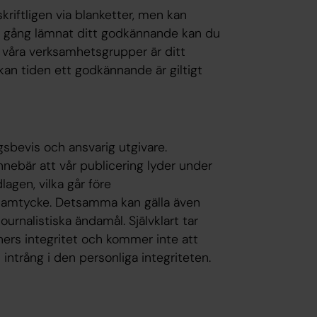
riftligen via blanketter, men kan
n gång lämnat ditt godkännande kan du
v våra verksamhetsgrupper är ditt
kan tiden ett godkännande är giltigt
gsbevis och ansvarig utgivare.
nnebär att vår publicering lyder under
agen, vilka går före
samtycke. Detsamma kan gälla även
rnalistiska ändamål. Självklart tar
ners integritet och kommer inte att
ntrång i den personliga integriteten.