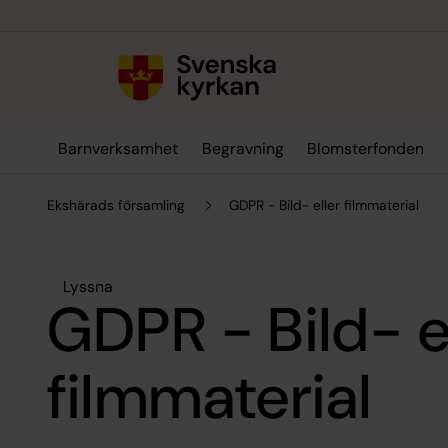
Till innehållet
Till undermeny
Barnverksamhet
Begravning
Blomsterfonden
Ekshärads församling
GDPR - Bild- eller filmmaterial
Lyssna
GDPR - Bild- e
filmmaterial