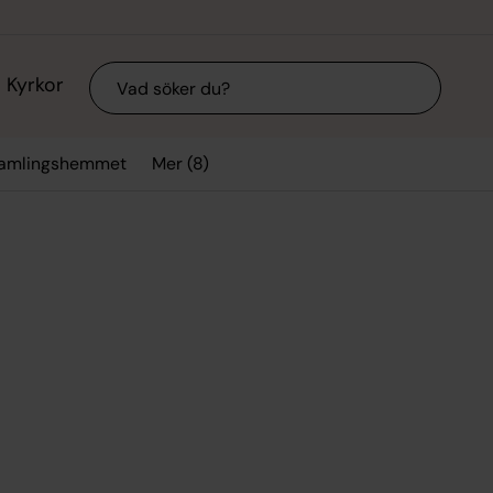
Sök
Kyrkor
Mer (8)
samlingshemmet