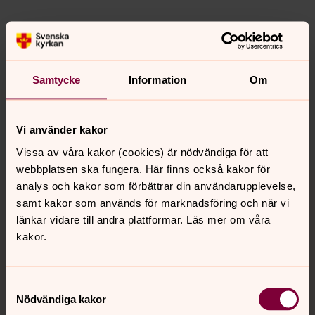
Senast ändrad 29 mars 2022
Synpunkter eller frågor på sidans
Samtycke
Information
Om
innehåll?
dorby.pastorat@svenskakyrkan.se
Vi använder kakor
Dela
Vissa av våra kakor (cookies) är nödvändiga för att
webbplatsen ska fungera. Här finns också kakor för
Tillbaka till toppen
Tillbaka till innehållet
analys och kakor som förbättrar din användarupplevelse,
samt kakor som används för marknadsföring och när vi
länkar vidare till andra plattformar. Läs mer om våra
kakor.
Kontakt
Samtyckesval
Kalender
Nödvändiga kakor