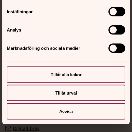
Inställningar
Hitta snabbt
Analys
Sociala kanaler
Marknadsföring och sociala medier
Tillåt alla kakor
Jourhavande präst
Tillåt urval
Akut samtals- och krisstöd. Prata eller chatta anonymt
med en präst på kvällar och nätter.
Avvisa
Chatt
Digitalt brev