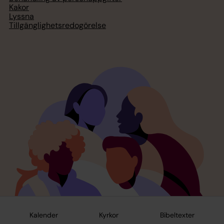
Kakor
Lyssna
Tillgänglighetsredogörelse
Kalender
Kyrkor
Bibeltexter