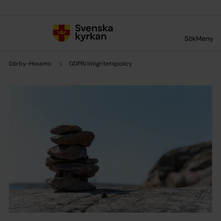
Till innehållet
Till undermeny
Sök
Meny
Dörby-Hossmo
GDPR/Intigritetspolicy