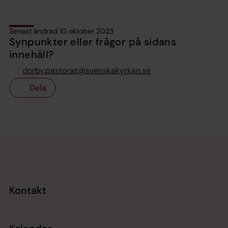
Senast ändrad 10 oktober 2023
Synpunkter eller frågor på sidans
innehåll?
dorby.pastorat@svenskakyrkan.se
Dela
Tillbaka till toppen
Tillbaka till innehållet
Kontakt