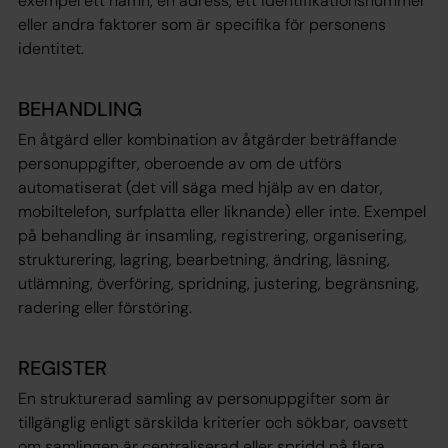
exempel ett namn, en adress, ett identifikationsnummer
eller andra faktorer som är specifika för personens
identitet.
BEHANDLING
En åtgärd eller kombination av åtgärder beträffande
personuppgifter, oberoende av om de utförs
automatiserat (det vill säga med hjälp av en dator,
mobiltelefon, surfplatta eller liknande) eller inte. Exempel
på behandling är insamling, registrering, organisering,
strukturering, lagring, bearbetning, ändring, läsning,
utlämning, överföring, spridning, justering, begränsning,
radering eller förstöring.
REGISTER
En strukturerad samling av personuppgifter som är
tillgänglig enligt särskilda kriterier och sökbar, oavsett
om samlingen är centraliserad eller spridd på flera