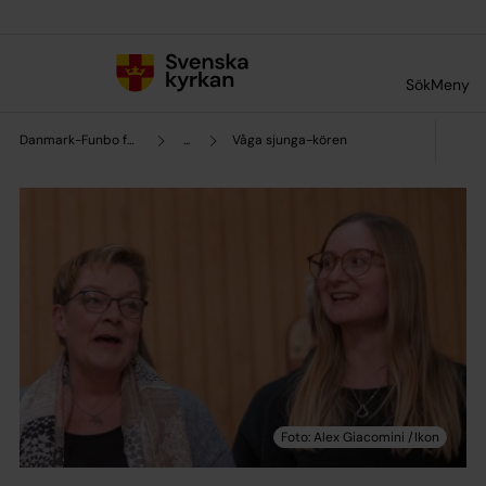
Till innehållet
Till undermeny
Sök
Meny
Danmark-Funbo församling
...
Våga sjunga-kören