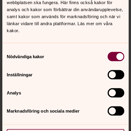
webbplatsen ska fungera. Här finns också kakor för
analys och kakor som förbättrar din användarupplevelse,
samt kakor som används för marknadsföring och när vi
länkar vidare till andra plattformar. Läs mer om våra
kakor.
Dela
Samtyckesval
Nödvändiga kakor
Tillbaka till toppen
Tillbaka till innehållet
Inställningar
Analys
Kontakt
Marknadsföring och sociala medier
Kalender