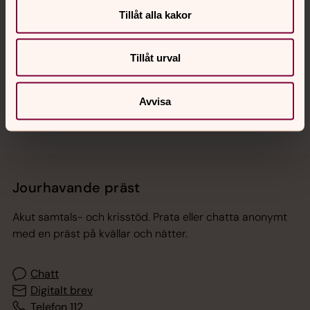
Tillåt alla kakor
Hitta snabbt
Tillåt urval
Sociala kanaler
Avvisa
Jourhavande präst
Akut samtals- och krisstöd. Prata eller chatta anonymt
med en präst på kvällar och nätter.
Chatt
Digitalt brev
Telefon 112