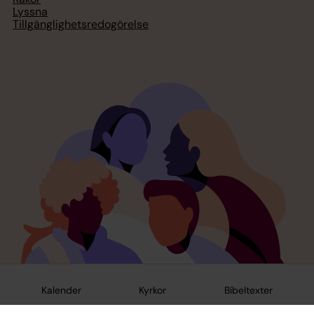
Lyssna
Tillgänglighetsredogörelse
Kalender
Kyrkor
Bibeltexter