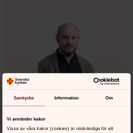
Samtycke
Information
Om
Åke Sällström
Kantor, Danmark-Funbo församling
Vi använder kakor
Direkt:
018 - 418 10 07
SMS:
070-779 86 02
Vissa av våra kakor (cookies) är nödvändiga för att
ake.sallstrom@svenskakyrkan.se
E-post: