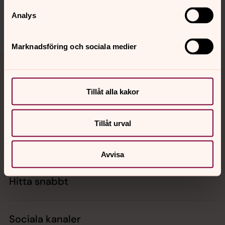
Dela
Analys
Marknadsföring och sociala medier
Tillbaka till toppen
Tillbaka till innehållet
Tillåt alla kakor
Kontakt
Tillåt urval
Kalender
Avvisa
Hitta snabbt
Sociala kanaler