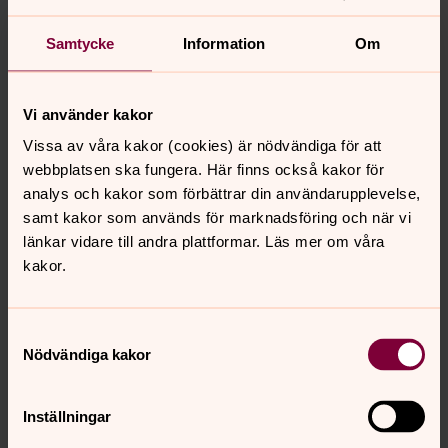
Sara Parkman
Samtycke
Information
Om
Diakon, Danmark-Funbo församling
Direkt:
018-418 10 35
SMS:
076-777 83 50
Vi använder kakor
sara.parkman@svenskakyrkan.se
E-post:
Vissa av våra kakor (cookies) är nödvändiga för att
webbplatsen ska fungera. Här finns också kakor för
Mer om Sara Parkman
analys och kakor som förbättrar din användarupplevelse,
Diakon
samt kakor som används för marknadsföring och när vi
länkar vidare till andra plattformar. Läs mer om våra
kakor.
Samtyckesval
Senast ändrad 17 juni 2026
Nödvändiga kakor
Synpunkter eller frågor på sidans
innehåll?
Inställningar
danmark-funbo.forsamling@svenskakyrkan.se