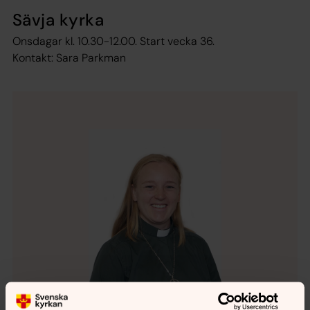
Sävja kyrka
Onsdagar kl. 10.30-12.00. Start vecka 36.
Kontakt: Sara Parkman