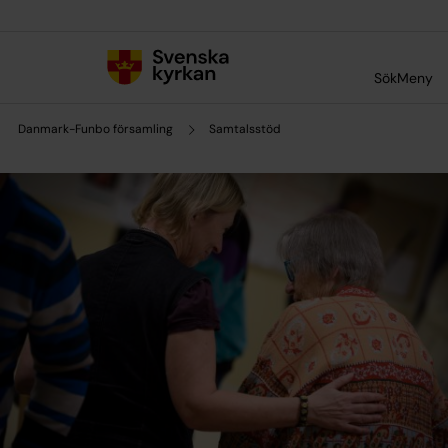
Till innehållet
Till undermeny
Sök
Meny
Danmark-Funbo församling
Samtalsstöd