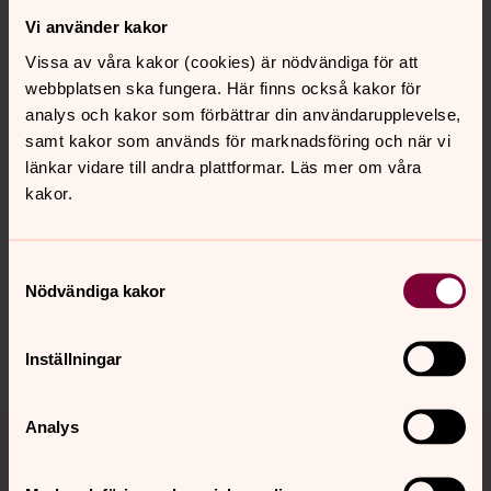
tar dig på allvar? Hos oss, och i grupperna på den här
Vi använder kakor
sidan, finns trygga vuxna som du kan prata med om det
Vissa av våra kakor (cookies) är nödvändiga för att
du känner och behöver.
webbplatsen ska fungera. Här finns också kakor för
analys och kakor som förbättrar din användarupplevelse,
samt kakor som används för marknadsföring och när vi
länkar vidare till andra plattformar. Läs mer om våra
Senast ändrad 28 januari 2026
kakor.
Synpunkter eller frågor på sidans
innehåll?
danmark-funbo.forsamling@svenskakyrkan.se
Samtyckesval
Nödvändiga kakor
Dela
Inställningar
Tillbaka till toppen
Tillbaka till innehållet
Analys