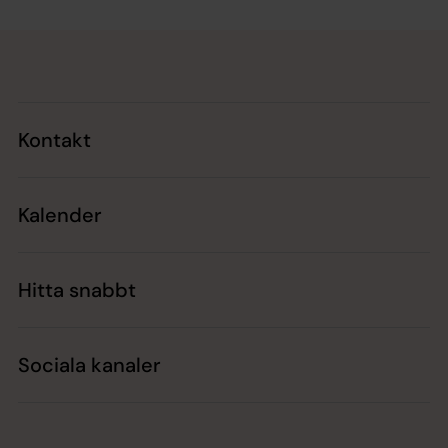
Tillbaka till toppen
Tillbaka till innehållet
Kontakt
Kalender
Hitta snabbt
Sociala kanaler