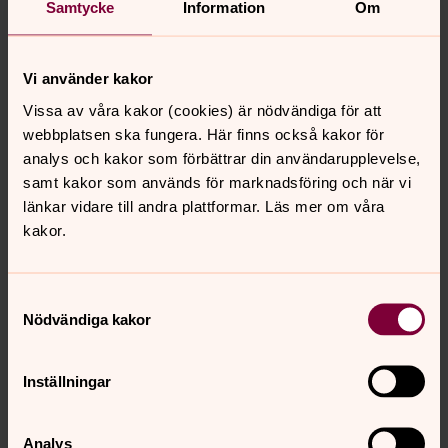
Swisha gärna en slant till
Samtycke
Information
Om
musikverksamheten i Dalby församling.
Märk din gåva med:
musik
.
Vi använder kakor
Vissa av våra kakor (cookies) är nödvändiga för att
webbplatsen ska fungera. Här finns också kakor för
analys och kakor som förbättrar din användarupplevelse,
samt kakor som används för marknadsföring och när vi
länkar vidare till andra plattformar. Läs mer om våra
kakor.
Samtyckesval
Nödvändiga kakor
Inställningar
Analys