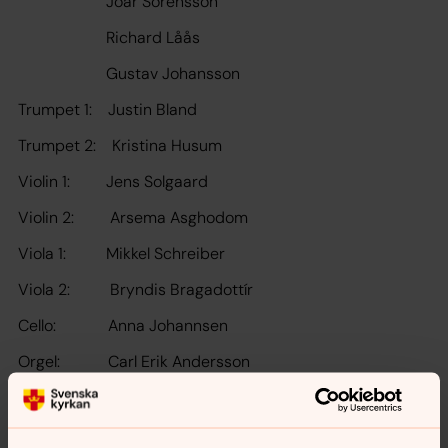
Joar Sörensson
Richard Låås
Gustav Johansson
Trumpet 1: Justin Bland
Trumpet 2: Kristina Husum
Violin 1: Jens Solgaard
Violin 2: Arsema Asghodom
Viola 1: Mikkel Schreiber
Viola 2: Bryndis Bragadottír
Cello: Anna Johannsen
Orgel: Carl Erik Andersson
Dirigent: Anita Andersson