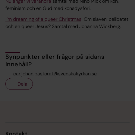
Nu angår vi varandra
samtal med Nino Mick om kön,
feminism och en Gud med könsdysfori.
I’m dreaming of a queer Christmas
Om slaven, celibatet
och en queer Jesus? Samtal med Johanna Wickberg.
Synpunkter eller frågor på sidans
innehåll?
carljohan.pastorat@svenskakyrkan.se
Dela
Tillbaka till toppen
Tillbaka till innehållet
Kontakt