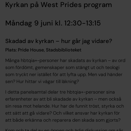
Kyrkan på West Prides program
Måndag 9 juni kl. 12:30-13:15
Skadad av kyrkan – hur går jag vidare?
Plats: Pride House, Stadsbiblioteket
Många hbtqia+-personer har skadats av kyrkan – av ord
som fördömt, gemenskaper som stängt ut och teologi
som tryckt ner istället för att lyfta upp. Men vad händer
sen? Hur hittar vi vägar till läkning?
‍I detta panelsamtal delar tre hbtqia+-personer sina
erfarenheter av att bli skadade av kyrkan – men också
sin resa mot helande. Hur har de funnit tröst, styrka och
ett sätt att gå vidare? Och vilket ansvar har kyrkan för
att både erkänna och reparera den skada som gjorts?
‍Kom och ta del av en öppen och ärlig diskussion om sår,