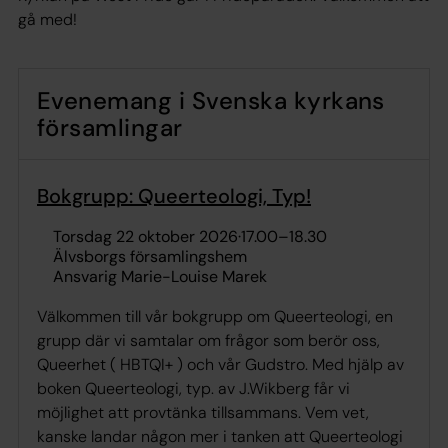
gå med!
Evenemang i Svenska kyrkans
församlingar
Bokgrupp: Queerteologi, Typ!
torsdag 22 oktober 2026
·
17.00
–
18.30
Älvsborgs församlingshem
Ansvarig Marie-Louise Marek
Välkommen till vår bokgrupp om Queerteologi, en
grupp där vi samtalar om frågor som berör oss,
Queerhet ( HBTQI+ ) och vår Gudstro. Med hjälp av
boken Queerteologi, typ. av J.Wikberg får vi
möjlighet att provtänka tillsammans. Vem vet,
kanske landar någon mer i tanken att Queerteologi