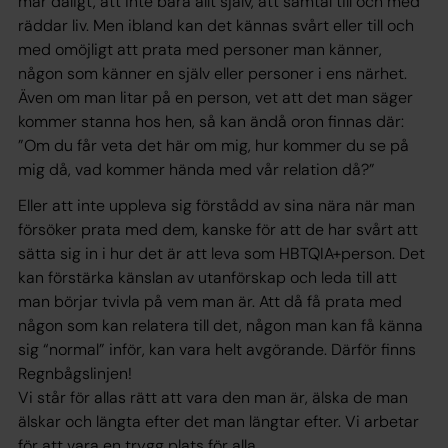
mår dåligt, att inte bära allt själv, att samtal till och med
räddar liv. Men ibland kan det kännas svårt eller till och
med omöjligt att prata med personer man känner,
någon som känner en själv eller personer i ens närhet.
Även om man litar på en person, vet att det man säger
kommer stanna hos hen, så kan ändå oron finnas där:
”Om du får veta det här om mig, hur kommer du se på
mig då, vad kommer hända med vår relation då?”
Eller att inte uppleva sig förstådd av sina nära när man
försöker prata med dem, kanske för att de har svårt att
sätta sig in i hur det är att leva som HBTQIA+person. Det
kan förstärka känslan av utanförskap och leda till att
man börjar tvivla på vem man är. Att då få prata med
någon som kan relatera till det, någon man kan få känna
sig “normal” inför, kan vara helt avgörande. Därför finns
Regnbågslinjen!
Vi står för allas rätt att vara den man är, älska de man
älskar och längta efter det man längtar efter. Vi arbetar
för att vara en trygg plats för alla.