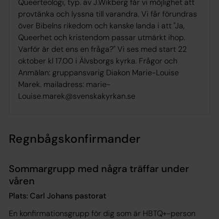
Queerteologi, typ. av J.Wikberg får vi möjlighet att
provtänka och lyssna till varandra. Vi får förundras
över Bibelns rikedom och kanske landa i att "Ja,
Queerhet och kristendom passar utmärkt ihop.
Varför är det ens en fråga?" Vi ses med start 22
oktober kl 17.00 i Älvsborgs kyrka. Frågor och
Anmälan: gruppansvarig Diakon Marie-Louise
Marek. mailadress: marie-
Louise.marek@svenskakyrkan.se
Regnbågskonfirmander
Sommargrupp med några träffar under
våren
Plats: Carl Johans pastorat
En konfirmationsgrupp för dig som är HBTQ+-person