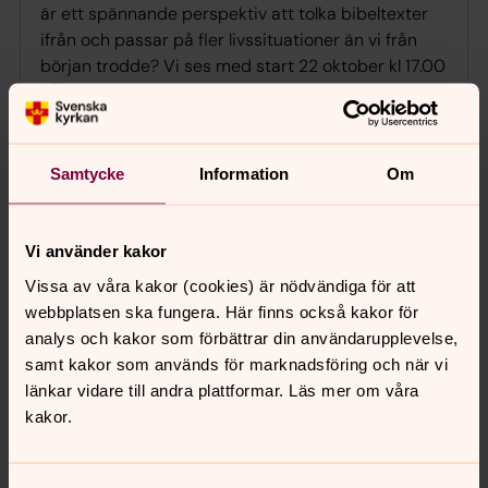
är ett spännande perspektiv att tolka bibeltexter
ifrån och passar på fler livssituationer än vi från
början trodde? Vi ses med start 22 oktober kl 17.00
i Älvsborgs kyrka. Sista anmälningsdag 15 oktober.
Frågor om boken, gruppen och Anmälan till
gruppansvarig Diakon Marie-Louise Marek.
Mailadress: marie-louise.marek@svenskakyrkan.se
Samtycke
Information
Om
Bokgrupp: Queerteologi, Typ!
Vi använder kakor
Vissa av våra kakor (cookies) är nödvändiga för att
torsdag 29 oktober 2026
·
17.00
–
18.30
webbplatsen ska fungera. Här finns också kakor för
Älvsborgs församlingshem
Ansvarig Johanna Wikberg
analys och kakor som förbättrar din användarupplevelse,
samt kakor som används för marknadsföring och när vi
Välkommen till vår bokgrupp om Queerteologi. Vi
länkar vidare till andra plattformar. Läs mer om våra
skapar en grupp där vi samtalar om frågor som
kakor.
berör oss och vår Gudstro. Med hjälp av boken
Queerteologi, typ. av J.Wikberg får vi möjlighet att
provtänka och lyssna till varandra. Vi får förundras