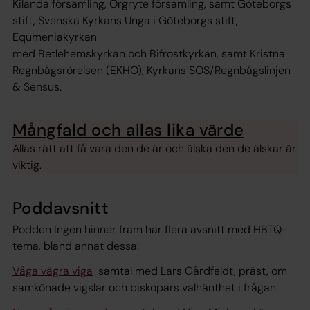
Kilanda församling, Örgryte församling, samt Göteborgs
stift, Svenska Kyrkans Unga i Göteborgs stift,
Equmeniakyrkan
med Betlehemskyrkan och Bifrostkyrkan, samt Kristna
Regnbågsrörelsen (EKHO), Kyrkans SOS/Regnbågslinjen
& Sensus.
Mångfald och allas lika värde
Allas rätt att få vara den de är och älska den de älskar är
viktig.
Poddavsnitt
Podden Ingen hinner fram har flera avsnitt med HBTQ-
tema, bland annat dessa:
Våga vägra viga
samtal med Lars Gårdfeldt, präst, om
samkönade vigslar och biskopars valhänthet i frågan.