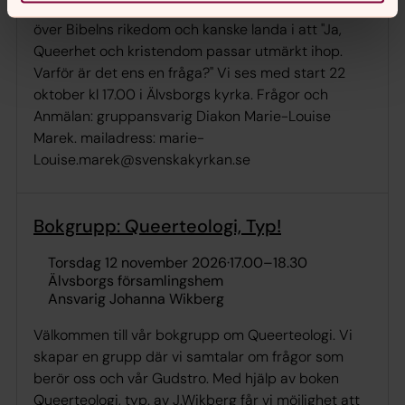
provtänka och lyssna till varandra. Vi får förundras
över Bibelns rikedom och kanske landa i att "Ja,
Queerhet och kristendom passar utmärkt ihop.
Varför är det ens en fråga?" Vi ses med start 22
oktober kl 17.00 i Älvsborgs kyrka. Frågor och
Anmälan: gruppansvarig Diakon Marie-Louise
Marek. mailadress: marie-
Louise.marek@svenskakyrkan.se
Bokgrupp: Queerteologi, Typ!
torsdag 12 november 2026
·
17.00
–
18.30
Älvsborgs församlingshem
Ansvarig Johanna Wikberg
Välkommen till vår bokgrupp om Queerteologi. Vi
skapar en grupp där vi samtalar om frågor som
berör oss och vår Gudstro. Med hjälp av boken
Queerteologi, typ. av J.Wikberg får vi möjlighet att