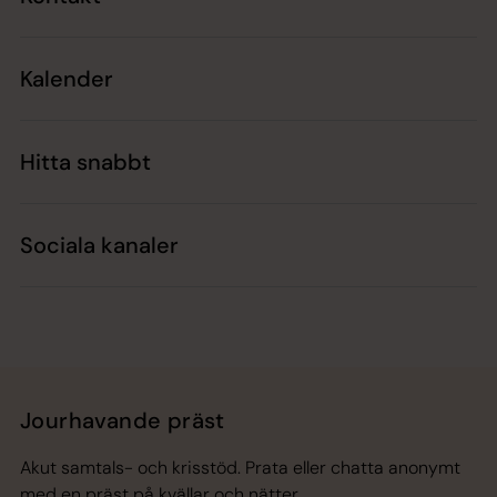
Kalender
Hitta snabbt
Sociala kanaler
Jourhavande präst
Akut samtals- och krisstöd. Prata eller chatta anonymt
med en präst på kvällar och nätter.