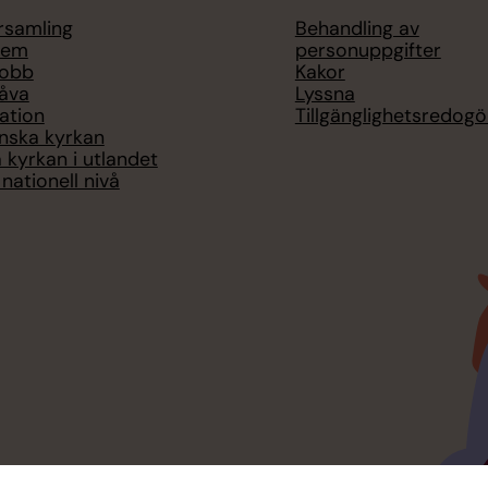
örsamling
Behandling av
lem
personuppgifter
jobb
Kakor
åva
Lyssna
ation
Tillgänglighetsredogö
nska kyrkan
 kyrkan i utlandet
nationell nivå