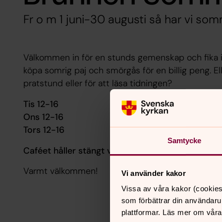
Fr o m 1 juni-30 augusti så har vi som
Välkommen in för en stunds gemenskap och fika i
köpa somrig paj och smörgås för en billig peng. Ell
pratstund eller för att läsa tidningen?
Tis 12-16
Ons 12-16
Tors 12-16
Samtycke
Caféet håller stängt v. 29-33.
Varmt välkommen!
Vi använder kakor
Vissa av våra kakor (cookies
som förbättrar din användaru
plattformar. Läs mer om våra