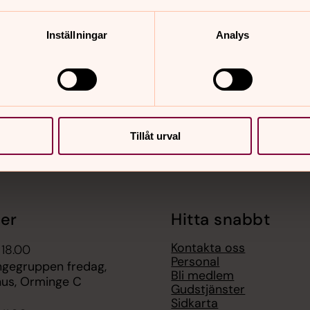
Inställningar
Analys
nnehåll?
Tillåt urval
er
Hitta snabbt
Kontakta oss
 18.00
Personal
gegruppen fredag,
Bli medlem
hus, Orminge C
Gudstjänster
Sidkarta