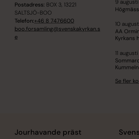
9 augusti
Postadress:
BOX 3, 13221
Högmässa
SALTSJÖ-BOO
Telefon:
+46 8 7476600
10 august
boo.forsamling@svenskakyrkan.s
AA Ormi
e
Kyrkans 
11 augusti
Sommarca
Kummelnä
Se fler 
Jourhavande präst
Svens