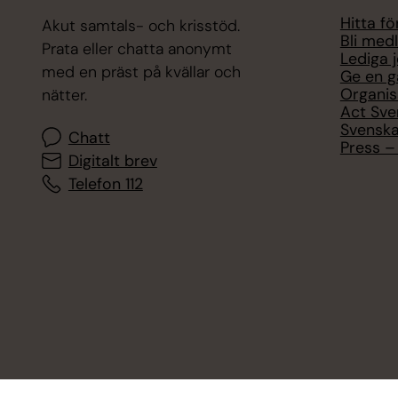
Hitta f
Akut samtals- och krisstöd.
Bli med
Prata eller chatta anonymt
Lediga 
med en präst på kvällar och
Ge en g
Organis
nätter.
Act Sve
Svenska
Chatt
Press – 
Digitalt brev
Telefon 112