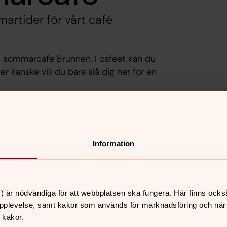
martider för vårt café
 sommarcafe Brunnen. I cafeet kan du
er kanske vill du bara slå dig ner för en
Information
) är nödvändiga för att webbplatsen ska fungera. Här finns ocks
pplevelse, samt kakor som används för marknadsföring och när vi
 kakor.