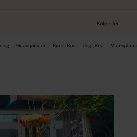
Kalender
ning
Gudstjänster
Barn i Boo
Ung i Boo
Mötesplatse