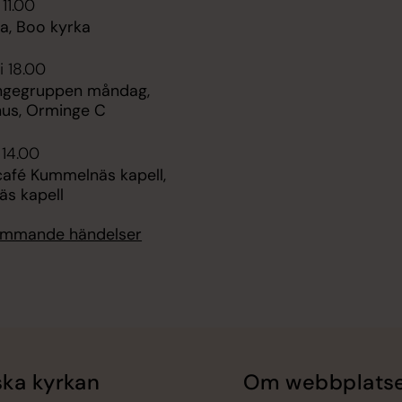
 11.00
, Boo kyrka
i 18.00
ngegruppen måndag,
hus, Orminge C
 14.00
fé Kummelnäs kapell,
s kapell
kommande händelser
ka kyrkan
Om webbplats