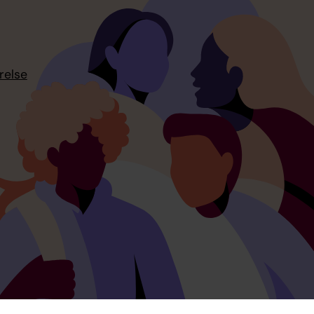
relse