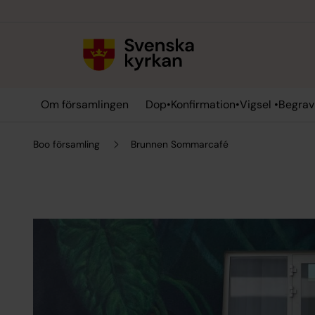
Till innehållet
Till undermeny
Om församlingen
Dop•Konfirmation•Vigsel •Begrav
Boo församling
Brunnen Sommarcafé