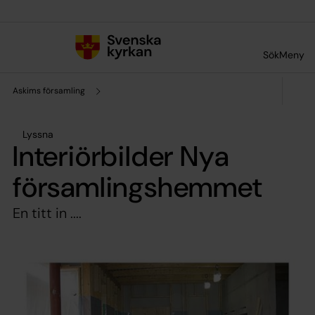
Till innehållet
Till undermeny
Sök
Meny
Askims församling
Lyssna
Interiörbilder Nya
församlingshemmet
En titt in ....