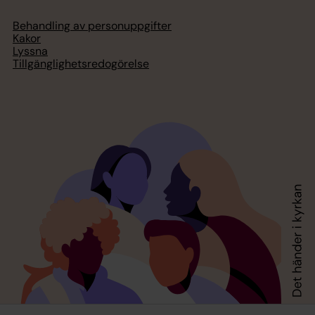
Behandling av personuppgifter
Kakor
Lyssna
Tillgänglighetsredogörelse