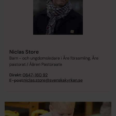
Niclas Store
Barn - och ungdomsledare i Åre församling, Åre
pastorat / Ååren Pastoraate
Direkt:
0647-160 92
niclas.store@svenskakyrkan.se
E-post: