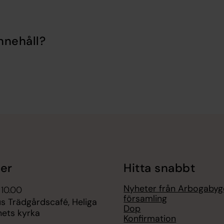
nnehåll?
er
Hitta snabbt
Nyheter från Arbogaby
 10.00
församling
s Trädgårdscafé, Heliga
Dop
hets kyrka
Konfirmation