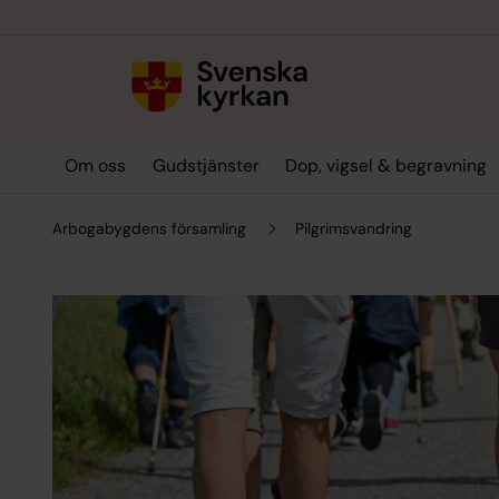
Till innehållet
Till undermeny
Om oss
Gudstjänster
Dop, vigsel & begravning
Arbogabygdens församling
Pilgrimsvandring