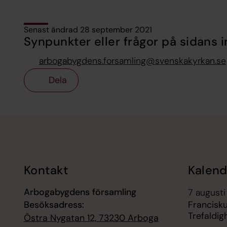
Senast ändrad 28 september 2021
Synpunkter eller frågor på sidans i
arbogabygdens.forsamling@svenskakyrkan.se
Dela
Tillbaka till toppen
Tillbaka till innehållet
Kontakt
Kalend
Arbogabygdens församling
7 augusti
Besöksadress:
Francisku
Trefaldig
Östra Nygatan 12, 73230 Arboga