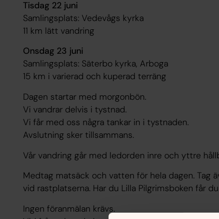
Tisdag 22 juni
Samlingsplats: Vedevågs kyrka
11 km lätt vandring
Onsdag 23 juni
Samlingsplats: Säterbo kyrka, Arboga
15 km i varierad och kuperad terräng
Dagen startar med morgonbön.
Vi vandrar delvis i tystnad.
Vi får med oss några tankar in i tystnaden.
Avslutning sker tillsammans.
Vår vandring går med ledorden inre och yttre håll
Medtag matsäck och vatten för hela dagen. Tag 
vid rastplatserna. Har du Lilla Pilgrimsboken får 
Ingen föranmälan krävs.