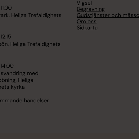
Vigsel
11.00
Begravning
Gudstjänster och mäss
ark, Heliga Trefaldighets
Om oss
Sidkarta
12.15
n, Heliga Trefaldighets
 14.00
usvandring med
bning, Heliga
hets kyrka
kommande händelser