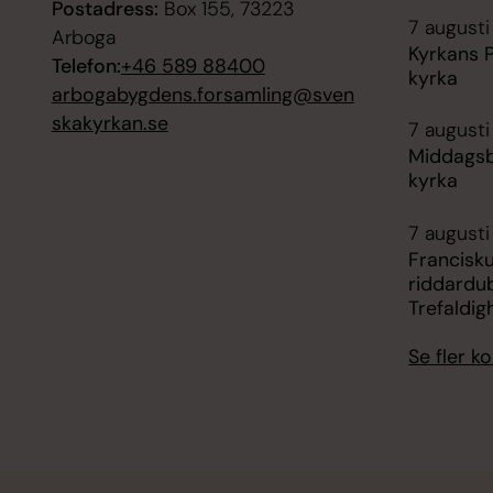
Postadress:
Box 155, 73223
7 augusti 
Arboga
Kyrkans P
Telefon:
+46 589 88400
kyrka
arbogabygdens.forsamling@sven
skakyrkan.se
7 augusti 
Middagsbö
kyrka
7 augusti
Francisk
riddardub
Trefaldig
Se fler 