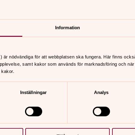
efonnummer 0589-884 47 eller mail:
Information
öka någon helig plats. I ett historiskt
färden, vilket knöt samman olika heliga
sleder och vissa används ännu i dag.
) är nödvändiga för att webbplatsen ska fungera. Här finns ocks
ymmerslöshet, tystnad, delande och
pplevelse, samt kakor som används för marknadsföring och när vi
river den moderna pilgrimen. Pilgrim
 kakor.
rtom det yttre och som vet hur det är
Inställningar
Analys