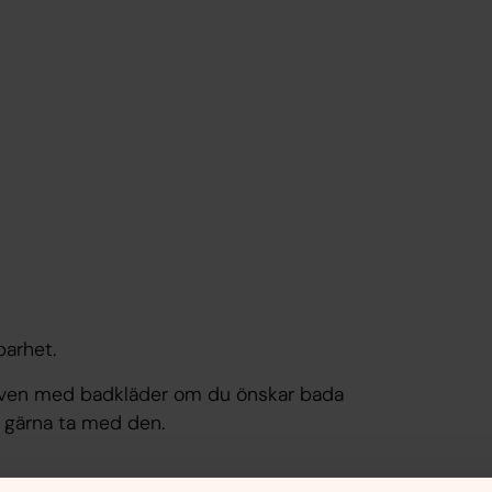
barhet.
även med badkläder om du önskar bada
du gärna ta med den.