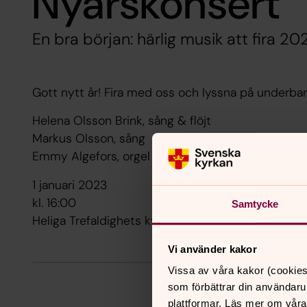
Nyårskonsert
En bra början: härlig musik att fira 2
Gott nytt år! Fira med oss och lyssna på underbar
Helena Olsson Brink, sång & flöjt
Markus Olsson, sång
Emmy Algefors, orgel & piano
1 januari 2023
kl. 16:00
Samtycke
Heliga Trefaldighets kyrka
Vi använder kakor
Vissa av våra kakor (cookies
som förbättrar din användaru
plattformar. Läs mer om våra