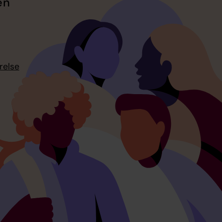
en
relse