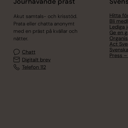
Jourhavande präst
Svens
Hitta f
Akut samtals- och krisstöd.
Bli med
Prata eller chatta anonymt
Lediga 
med en präst på kvällar och
Ge en g
Organis
nätter.
Act Sve
Svenska
Chatt
Press – 
Digitalt brev
Telefon 112