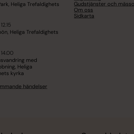
Gudstjänster och mäss
ark, Heliga Trefaldighets
Om oss
Sidkarta
12.15
n, Heliga Trefaldighets
 14.00
usvandring med
bning, Heliga
hets kyrka
kommande händelser