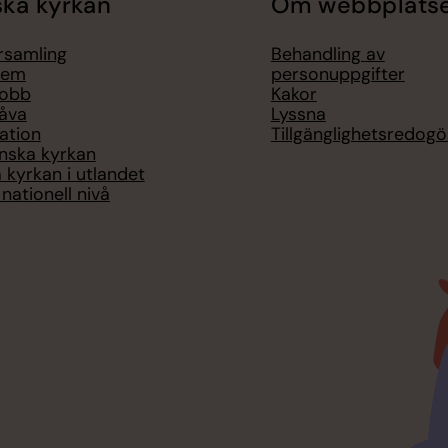
ka kyrkan
Om webbplats
örsamling
Behandling av
lem
personuppgifter
jobb
Kakor
åva
Lyssna
ation
Tillgänglighetsredogö
nska kyrkan
 kyrkan i utlandet
nationell nivå