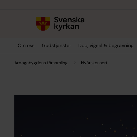
Till innehållet
Till undermeny
Om oss
Gudstjänster
Dop, vigsel & begravning
Arbogabygdens församling
Nyårskonsert