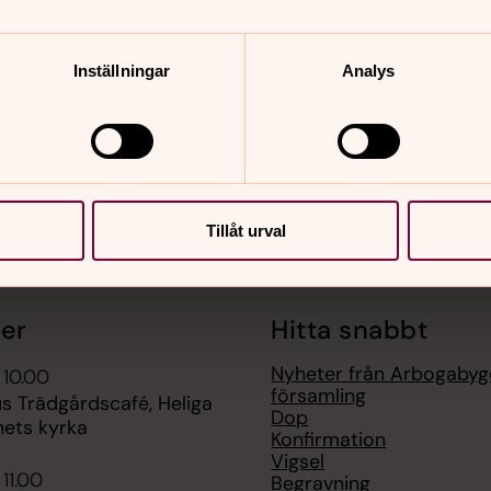
nnehåll?
Inställningar
Analys
Tillåt urval
er
Hitta snabbt
Nyheter från Arbogaby
 10.00
församling
s Trädgårdscafé, Heliga
Dop
hets kyrka
Konfirmation
Vigsel
 11.00
Begravning