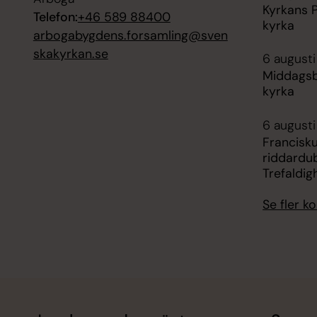
Kyrkans P
Telefon:
+46 589 88400
kyrka
arbogabygdens.forsamling@sven
skakyrkan.se
6 augusti 
Middagsbö
kyrka
6 augusti
Francisk
riddardub
Trefaldig
Se fler 