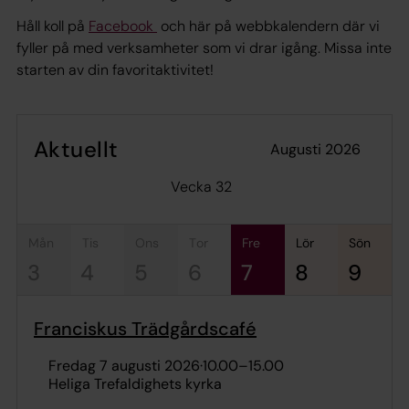
Håll koll på
Facebook
och här på webbkalendern där vi
fyller på med verksamheter som vi drar igång. Missa inte
starten av din favoritaktivitet!
Aktuellt
augusti 2026
Vecka 32
mån
tis
ons
tor
fre
lör
sön
3
4
5
6
7
8
9
Franciskus Trädgårdscafé
fredag 7 augusti 2026
·
10.00
–
15.00
Heliga Trefaldighets kyrka