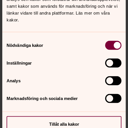
samt kakor som används för marknadsföring och när vi
miljö, fred och rättvisa. Vandringen avslutas med
länkar vidare till andra plattformar. Läs mer om våra
dubbning för de som vill.
kakor.
Frid över detta hus
Samtyckesval
Nödvändiga kakor
fredag 7 augusti 2026
·
19.00
–
20.00
Heliga Trefaldighets kyrka
S:ta Klara vokalensemble, Instrumentalister. Musik:
Inställningar
Robin Spurrier, Text: Franciskus av Assisi
Analys
Visa fler händelser
Marknadsföring och sociala medier
Tillåt alla kakor