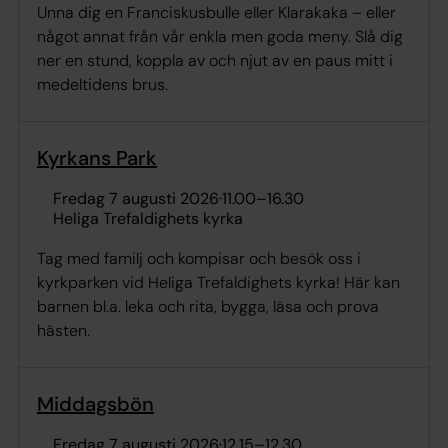
Unna dig en Franciskusbulle eller Klarakaka – eller
något annat från vår enkla men goda meny. Slå dig
ner en stund, koppla av och njut av en paus mitt i
medeltidens brus.
Kyrkans Park
fredag 7 augusti 2026
·
11.00
–
16.30
Heliga Trefaldighets kyrka
Tag med familj och kompisar och besök oss i
kyrkparken vid Heliga Trefaldighets kyrka! Här kan
barnen bl.a. leka och rita, bygga, läsa och prova
hästen.
Middagsbön
fredag 7 augusti 2026
·
12.15
–
12.30