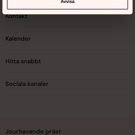
Avvisa
Kontakt
Kalender
Hitta snabbt
Sociala kanaler
Jourhavande präst