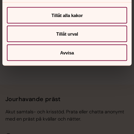
Kalender
Tillåt alla kakor
Hitta snabbt
Tillåt urval
Sociala kanaler
Avvisa
Jourhavande präst
Akut samtals- och krisstöd. Prata eller chatta anonymt
med en präst på kvällar och nätter.