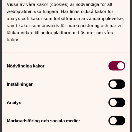
Vissa av våra kakor (cookies) är nödvändiga för att
Välkommen!
webbplatsen ska fungera. Här finns också kakor för
analys och kakor som förbättrar din användarupplevelse,
samt kakor som används för marknadsföring och när vi
länkar vidare till andra plattformar. Läs mer om våra
Senast ändrad 3 juni 2021
kakor.
Synpunkter eller frågor på sidans
innehåll?
arbogabygdens.forsamling@svenskakyrkan.se
Samtyckesval
Nödvändiga kakor
Dela
Inställningar
Tillbaka till toppen
Tillbaka till innehållet
Analys
Kontakt
Marknadsföring och sociala medier