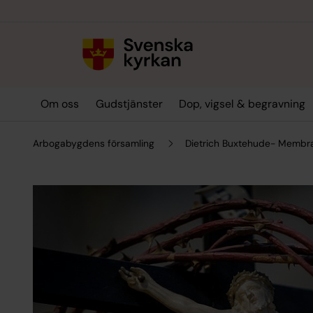
Till innehållet
Till undermeny
Om oss
Gudstjänster
Dop, vigsel & begravning
Arbogabygdens församling
Dietrich Buxtehude- Membra