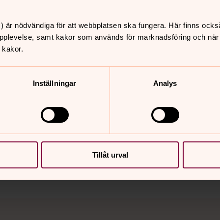
tehude de olika stämmorna av smärtsam
n. Fötterna, knäna, händerna, sidan,
) är nödvändiga för att webbplatsen ska fungera. Här finns ocks
pplevelse, samt kakor som används för marknadsföring och när vi
 kakor.
Inställningar
Analys
nnehåll?
Tillåt urval