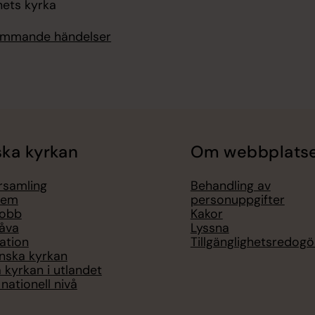
hets kyrka
kommande händelser
ka kyrkan
Om webbplats
örsamling
Behandling av
lem
personuppgifter
jobb
Kakor
åva
Lyssna
ation
Tillgänglighetsredogö
nska kyrkan
 kyrkan i utlandet
nationell nivå