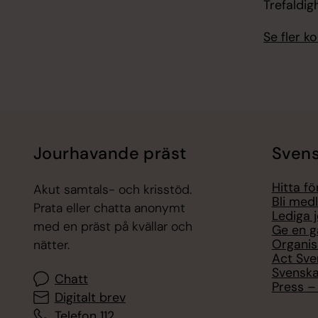
Trefaldig
Se fler 
Jourhavande präst
Svens
Hitta f
Akut samtals- och krisstöd.
Bli med
Prata eller chatta anonymt
Lediga 
med en präst på kvällar och
Ge en g
Organis
nätter.
Act Sve
Svenska
Chatt
Press – 
Digitalt brev
Telefon 112