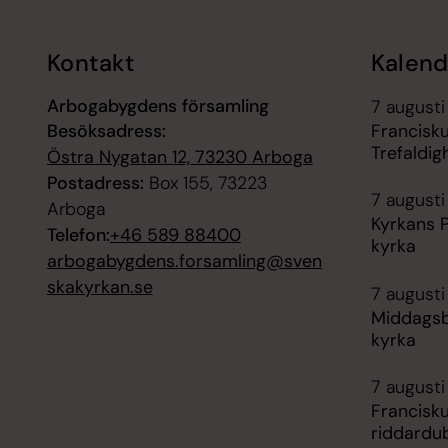
Kontakt
Kalend
Arbogabygdens församling
7 augusti
Besöksadress:
Francisku
Trefaldig
Östra Nygatan 12, 73230 Arboga
Postadress:
Box 155, 73223
7 augusti 
Arboga
Kyrkans P
Telefon:
+46 589 88400
kyrka
arbogabygdens.forsamling@sven
skakyrkan.se
7 augusti 
Middagsbö
kyrka
7 augusti
Francisk
riddardub