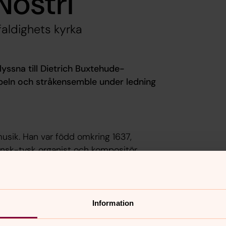
ostri
efaldighets kyrka
lyssna till Dietrich Buxtehude-
eln och stråkensemble under ledning
musik. Han var född omkring 1637,
ansk-tysk organist och kompositör
lt och andra instrument och utvecklade
 många andra kompositörer som t ex
 som en av de viktigaste
Information
till Gustaf Düben som var ledare