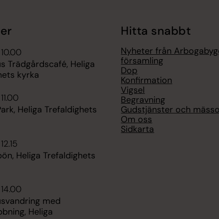
er
Hitta snabbt
Nyheter från Arbogaby
 10.00
församling
s Trädgårdscafé, Heliga
Dop
hets kyrka
Konfirmation
Vigsel
11.00
Begravning
Gudstjänster och mäss
ark, Heliga Trefaldighets
Om oss
Sidkarta
12.15
n, Heliga Trefaldighets
 14.00
usvandring med
bning, Heliga