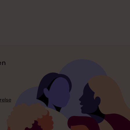
en
relse