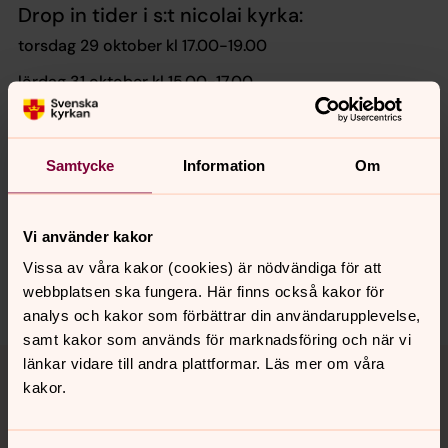
Drop in tider i s:t nicolai kyrka:
torsdag 29 oktober kl 17.00-19.00
lördag 31 oktober kl 15.00-17.00
Samtycke
Information
Om
Senast ändrad 22 oktober 2020
Synpunkter eller frågor på sidans
innehåll?
Vi använder kakor
arbogabygdens.forsamling@svenskakyrkan.se
Vissa av våra kakor (cookies) är nödvändiga för att
Dela
webbplatsen ska fungera. Här finns också kakor för
analys och kakor som förbättrar din användarupplevelse,
samt kakor som används för marknadsföring och när vi
Tillbaka till toppen
Tillbaka till innehållet
länkar vidare till andra plattformar. Läs mer om våra
kakor.