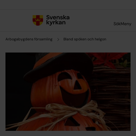
Till innehållet
Till undermeny
Sök
Meny
Arbogabygdens församling
Bland spöken och helgon