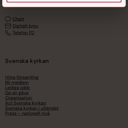
med en präst på kvällar och nätter.
Chatt
Digitalt brev
Telefon 112
Svenska kyrkan
Hitta församling
Bli medlem
Lediga jobb
Ge en gåva
Organisation
Act Svenska kyrkan
Svenska kyrkan i utlandet
Press – nationell nivå