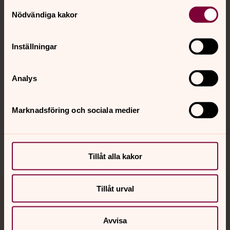
Kontakt
Samtyckesval
Nödvändiga kakor
Kalender
Inställningar
Analys
Hitta snabbt
Marknadsföring och sociala medier
Sociala kanaler
Tillåt alla kakor
Tillåt urval
Jourhavande präst
Avvisa
Akut samtals- och krisstöd. Prata eller chatta anonymt