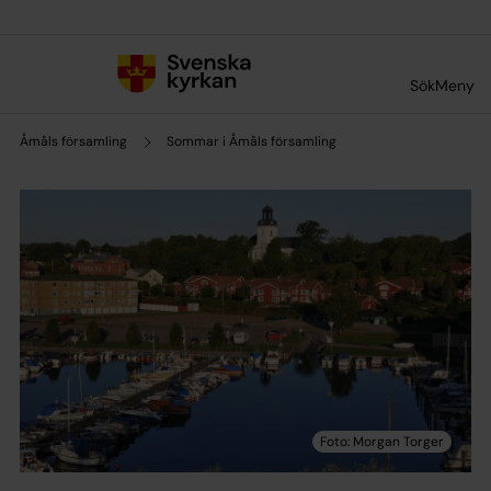
Till innehållet
Till undermeny
Sök
Meny
Åmåls församling
Sommar i Åmåls församling