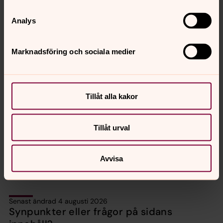
Analys
Aktuellt
augusti 2026
Vecka 32
Marknadsföring och sociala medier
mån
tis
ons
tor
fre
lör
sön
3
4
5
6
7
8
9
Tillåt alla kakor
Tillåt urval
Inga händelser i dag.
Avvisa
Senast ändrad 4 augusti 2026
Synpunkter eller frågor på sidans