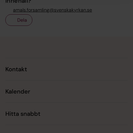
innehåll?
amals.forsamling@svenskakyrkan.se
Dela
Tillbaka till toppen
Tillbaka till innehållet
Kontakt
Kalender
Hitta snabbt