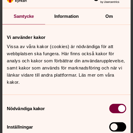
Samtycke
Information
Om
Foto: Gustaf Hellsing /Ikon
Vi använder kakor
Med
appen Kyrkguiden
kan du hitta till Svenska
Vissa av våra kakor (cookies) är nödvändiga för att
kyrkan med hjälp av mobiltelefonen. Du kan också
webbplatsen ska fungera. Här finns också kakor för
planera in gudstjänster och annat som du inte vill
analys och kakor som förbättrar din användarupplevelse,
missa. Appen är gratis.
samt kakor som används för marknadsföring och när vi
Ladda hem Kyrkguiden till iPhone eller iPad
länkar vidare till andra plattformar. Läs mer om våra
Ladda hem Kyrkguiden till Android
kakor.
Samtyckesval
Nödvändiga kakor
Sommar
Oavsett var i Sverige du befinner dig under
sommarmånaderna finns Svenska kyrkan nära.
Inställningar