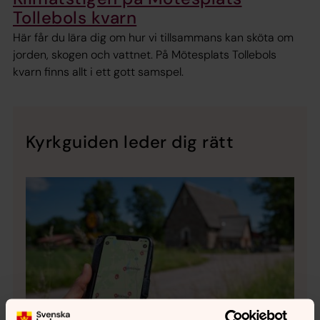
Tollebols kvarn
Här får du lära dig om hur vi tillsammans kan sköta om
jorden, skogen och vattnet. På Mötesplats Tollebols
kvarn finns allt i ett gott samspel.
Kyrkguiden leder dig rätt