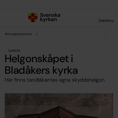
Till innehållet
Till undermeny
Sök
Meny
Almunge pastorat
Lyssna
Helgonskåpet i
Bladåkers kyrka
Här finns tandläkarnas egna skyddshelgon