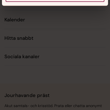
Kontakt
Kalender
Hitta snabbt
Sociala kanaler
Jourhavande präst
Akut samtals- och krisstöd. Prata eller chatta anonymt