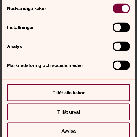
Samtyckesval
Nödvändiga kakor
Foto: Anna Norlin
St Apollonia
Inställningar
Analys
Senast ändrad 15 januari 2026
Synpunkter eller frågor på sidans
Marknadsföring och sociala medier
innehåll?
almunge.pastorat@svenskakyrkan.se
Dela
Tillåt alla kakor
Tillbaka till toppen
Tillbaka till innehållet
Tillåt urval
Avvisa