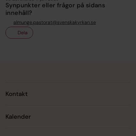
Synpunkter eller frågor på sidans
innehåll?
almunge.pastorat@svenskakyrkan.se
Dela
Tillbaka till toppen
Tillbaka till innehållet
Kontakt
Kalender