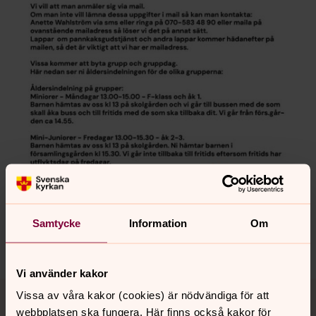
Samtycke
Information
Om
Vi använder kakor
Vissa av våra kakor (cookies) är nödvändiga för att
Barnkören i Almunge
webbplatsen ska fungera. Här finns också kakor för