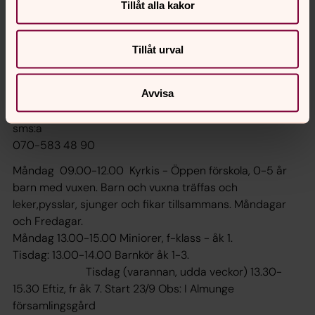
Tillåt alla kakor
Tillåt urval
Almunge församlingsgård
Avvisa
Har du frågor hör av dig till
anette.wahlstrom@svenskakyrkan.se
, 0174-151 54 alt.
sms:a
070-583 48 90
Måndag 09.00-12.00 Kyrkis - Öppen förskola, 0-5 år
barn med vuxen. Barn och vuxna träffas och
leker,pysslar, sjunger och fikar tillsammans. Måndagar
och Fredagar.
Måndag 13.00-15.00 Miniorer, f-klass - åk 1.
Tisdag: 13.00-14.00 Barnkör åk 1-3.
Tisdag (varannan, udda veckor) 13.30-
15.30 Eftiz, fr åk 7. Start 23/9 Obs: I Almunge
församlingsgård