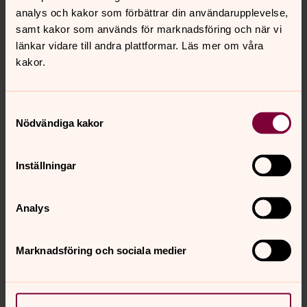
analys och kakor som förbättrar din användarupplevelse,
samt kakor som används för marknadsföring och när vi
länkar vidare till andra plattformar. Läs mer om våra
kakor.
Samtyckesval
Barnverksamhet i Almunge
Nödvändiga kakor
Barnverksamhet Knutby
Inställningar
Glädjande nog är det många barn som vill vara med i
våra grupper. För Kyrkis - Öppen förskola har vi ingen
Analys
anmälan, men däremot i övriga grupper.
Ni anmäler er till
Almunges
barnverksamhet till
anette.wahlstrom@svenskakyrkan.se
och till
Knutbys
Marknadsföring och sociala medier
barnverksamhet
mattias.andersson4@svenskakyrkan.se
, 0174-151 65 alt.
sms:a 070-254 15 52.