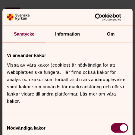
Senast ändrad 12 juni 2026
Synpunkter eller frågor på sidans
innehåll?
Samtycke
Information
Om
alfta-ovanaker@svenskakyrkan.se
Dela
Vi använder kakor
Vissa av våra kakor (cookies) är nödvändiga för att
webbplatsen ska fungera. Här finns också kakor för
Tillbaka till toppen
Tillbaka till innehållet
analys och kakor som förbättrar din användarupplevelse,
samt kakor som används för marknadsföring och när vi
länkar vidare till andra plattformar. Läs mer om våra
kakor.
Kontakt
Samtyckesval
Kalender
Nödvändiga kakor