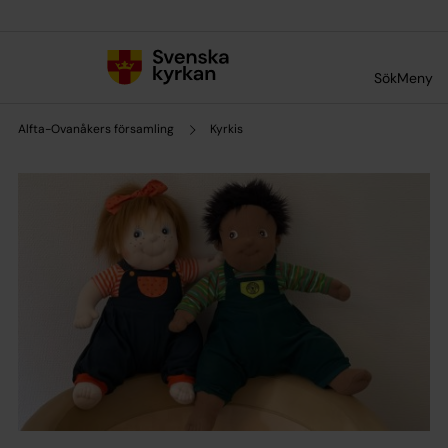
Till innehållet
Till undermeny
Sök
Meny
Alfta-Ovanåkers församling
Kyrkis