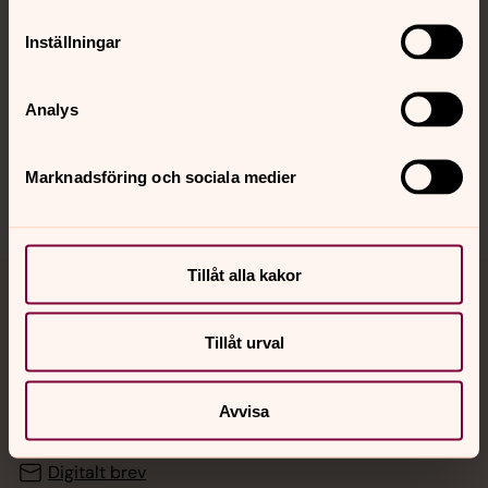
Inställningar
Hitta snabbt
Analys
Sociala kanaler
Marknadsföring och sociala medier
Tillåt alla kakor
Jourhavande präst
Tillåt urval
Akut samtals- och krisstöd. Prata eller chatta anonymt
med en präst på kvällar och nätter.
Avvisa
Chatt
Digitalt brev