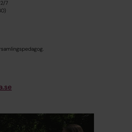
 2/7
30)
församlingspedagog.
a.se