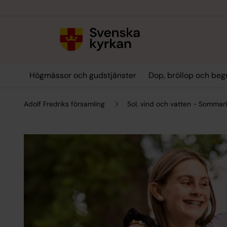
Till innehållet
Till undermeny
Högmässor och gudstjänster
Dop, bröllop och beg
Adolf Fredriks församling
Sol, vind och vatten - Sommarl