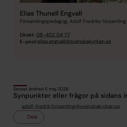
Elias Thunell Engvall
Församlingspedagog, Adolf Fredriks församling
Direkt:
08-402 04 77
elias.engvall@svenskakyrkan.se
E-post:
Senast ändrad 5 maj 2026
Synpunkter eller frågor på sidans i
adolf-fredrik.forsamling@svenskakyrkan.se
Dela