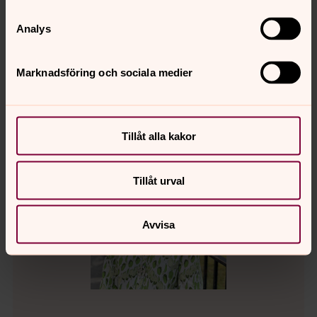
Direkt:
08-402 04 79
christoph.annehed@svenskakyrkan.se
E-post:
Analys
Marknadsföring och sociala medier
Tillåt alla kakor
Tillåt urval
Avvisa