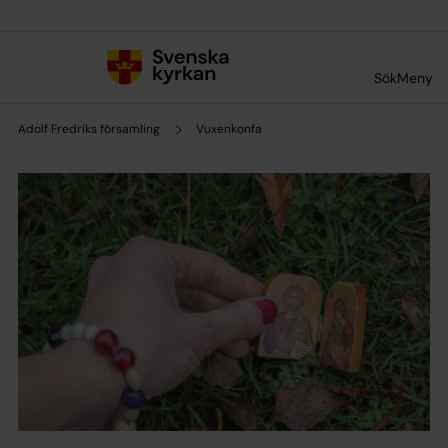
Till innehållet
Till undermeny
Sök
Meny
Adolf Fredriks församling
Vuxenkonfa