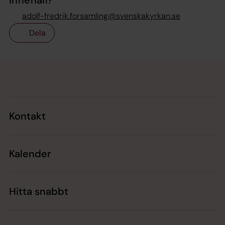
adolf-fredrik.forsamling@svenskakyrkan.se
Dela
Tillbaka till toppen
Tillbaka till innehållet
Kontakt
Kalender
Hitta snabbt