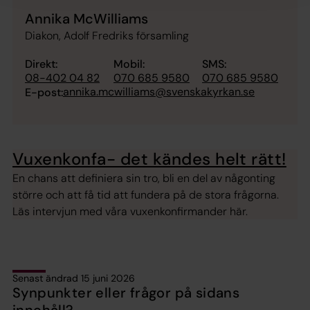
Annika McWilliams
Diakon, Adolf Fredriks församling
Direkt:
Mobil:
SMS:
08-402 04 82
070 685 9580
070 685 9580
annika.mcwilliams@svenskakyrkan.se
E-post:
Vuxenkonfa- det kändes helt rätt!
En chans att definiera sin tro, bli en del av någonting
större och att få tid att fundera på de stora frågorna.
Läs intervjun med våra vuxenkonfirmander här.
Senast ändrad 15 juni 2026
Synpunkter eller frågor på sidans
innehåll?