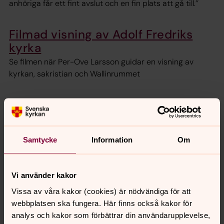
anhöriga får ett fint avslut och en fin plats att gå till.’’
Filmad visning av Adolf Fredriks
kyrka
Se filmen när Per-Ove Larsson guidar en visning av
kyrkan, sakristian och Wallinrummet
Se filmen om körtorsdagarna här!
Gör vårt quiz här!
Samtycke
Information
Om
Diakoni förr och nu i vår församling
Vi använder kakor
har både likheter och skillnader
Vissa av våra kakor (cookies) är nödvändiga för att
webbplatsen ska fungera. Här finns också kakor för
Musiken har alltid haft en central
analys och kakor som förbättrar din användarupplevelse,