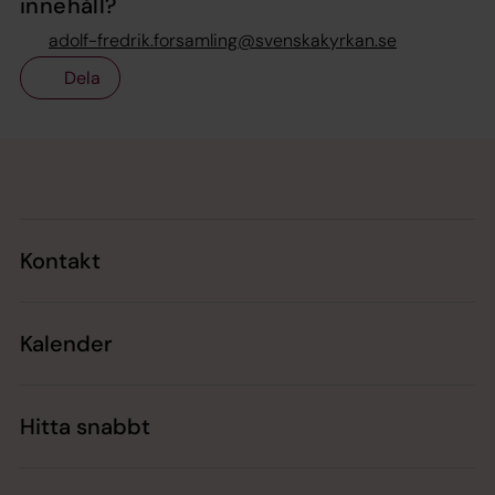
innehåll?
adolf-fredrik.forsamling@svenskakyrkan.se
Dela
Tillbaka till toppen
Tillbaka till innehållet
Kontakt
Kalender
Hitta snabbt