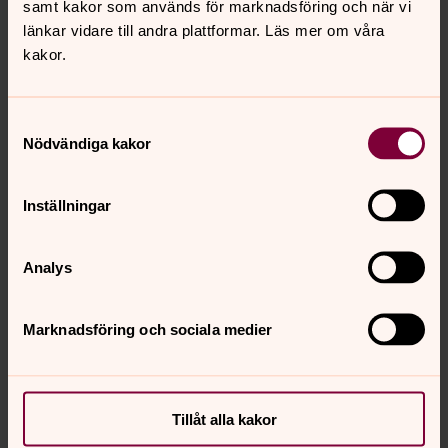
punkt i församlingen
samt kakor som används för marknadsföring och när vi
länkar vidare till andra plattformar. Läs mer om våra
kakor.
Öppen torsdag
’’Jag känner mig trygg, kören blir som en familj’’
Samtyckesval
Nödvändiga kakor
Att vara kyrka i händelsernas
centrum
Inställningar
Kyrkan blir en trygg plats under kris, terror och pandemi
Analys
Läs jubileumsnumret av Klockrent
här!
Marknadsföring och sociala medier
Nya paraplyer med våra
takmålningar
Tillåt alla kakor
Finns snart att köpa i kyrkan!