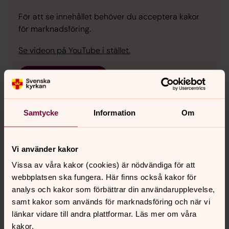
För att se innehållet behöver du acceptera kakor
för marknadsföring.
Se videon på YouTube i stället.
Ändra inställningar
Samtycke
Information
Om
Senast ändrad 1 juni 2026
Vi använder kakor
Synpunkter eller frågor på sidans
Vissa av våra kakor (cookies) är nödvändiga för att
innehåll?
webbplatsen ska fungera. Här finns också kakor för
adolf-fredrik.forsamling@svenskakyrkan.se
analys och kakor som förbättrar din användarupplevelse,
samt kakor som används för marknadsföring och när vi
Dela
länkar vidare till andra plattformar. Läs mer om våra
kakor.