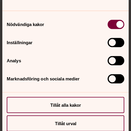
Tillbaka till toppen
Tillbaka till innehållet
Samtyckesval
Nödvändiga kakor
Kontakt
Inställningar
Kalender
Analys
Hitta snabbt
Marknadsföring och sociala medier
Sociala kanaler
Tillåt alla kakor
Tillåt urval