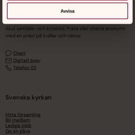
Avvisa
Jourhavande präst
Akut samtals- och krisstöd. Prata eller chatta anonymt
med en präst på kvällar och nätter.
Chatt
Digitalt brev
Telefon 112
Svenska kyrkan
Hitta församling
Bli medlem
Lediga jobb
Ge en gåva