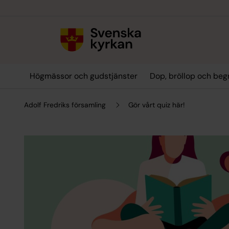
Till innehållet
Till undermeny
Högmässor och gudstjänster
Dop, bröllop och beg
Adolf Fredriks församling
Gör vårt quiz här!