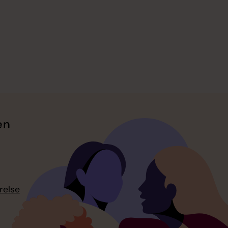
en
relse