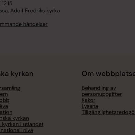
 12.15
sa, Adolf Fredriks kyrka
kommande händelser
ka kyrkan
Om webbplats
örsamling
Behandling av
lem
personuppgifter
jobb
Kakor
åva
Lyssna
ation
Tillgänglighetsredogö
nska kyrkan
 kyrkan i utlandet
nationell nivå