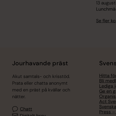
13 augusti
Lunchmäs
Se fler 
Jourhavande präst
Svens
Hitta f
Akut samtals- och krisstöd.
Bli med
Prata eller chatta anonymt
Lediga 
med en präst på kvällar och
Ge en g
Organis
nätter.
Act Sve
Svenska
Chatt
Press – 
Digitalt brev