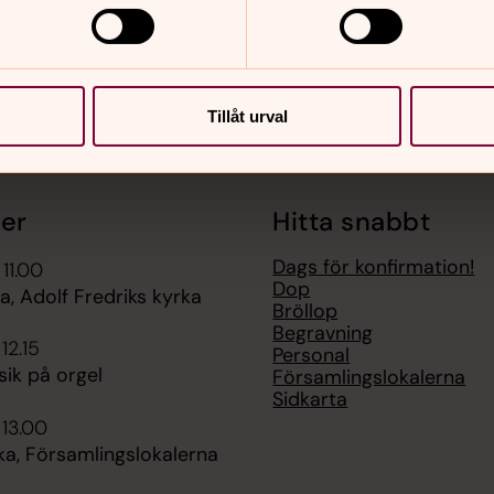
Tillåt urval
er
Hitta snabbt
Dags för konfirmation!
 11.00
Dop
, Adolf Fredriks kyrka
Bröllop
Begravning
 12.15
Personal
ik på orgel
Församlingslokalerna
Sidkarta
 13.00
ka, Församlingslokalerna