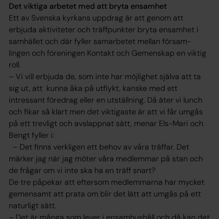
Det viktiga arbetet med att bryta ensamhet
Ett av Svenska kyrkans uppdrag är att genom att
erbjuda aktiviteter och träffpunkter bryta ensamhet i
samhället och där fyller samarbetet mellan försam-
lingen och föreningen Kontakt och Gemenskap en viktig
roll.
– Vi vill erbjuda de, som inte har möjlighet själva att ta
sig ut, att kunna åka på utflykt, kanske med ett
intressant föredrag eller en utställning. Då äter vi lunch
och fikar så klart men det viktigaste är att vi får umgås
på ett trevligt och avslappnat sätt, menar Els-Mari och
Bengt fyller i:
– Det finns verkligen ett behov av våra träffar. Det
märker jag när jag möter våra medlemmar på stan och
de frågar om vi inte ska ha en träff snart?
De tre påpekar att eftersom medlemmarna har mycket
gemensamt att prata om blir det lätt att umgås på ett
naturligt sätt.
– Det är många som lever i ensamhushåll och då kan det