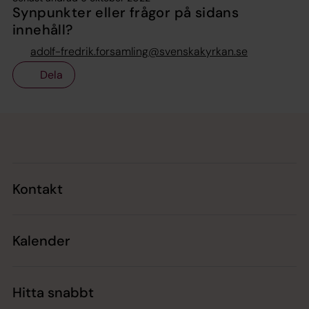
Synpunkter eller frågor på sidans
innehåll?
adolf-fredrik.forsamling@svenskakyrkan.se
Dela
Tillbaka till toppen
Tillbaka till innehållet
Kontakt
Kalender
Hitta snabbt