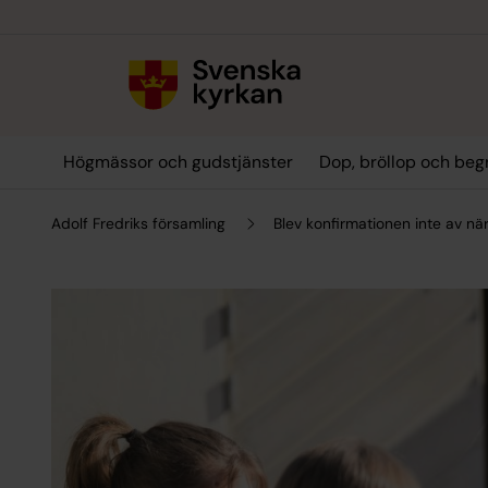
Till innehållet
Till undermeny
Högmässor och gudstjänster
Dop, bröllop och beg
Adolf Fredriks församling
Blev konfirmationen inte av när