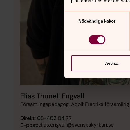
plattformar. Läs mer om våra
Samtyckesval
Nödvändiga kakor
Avvisa
Elias Thunell Engvall
Församlingspedagog, Adolf Fredriks församling
Direkt:
08-402 04 77
elias.engvall@svenskakyrkan.se
E-post: