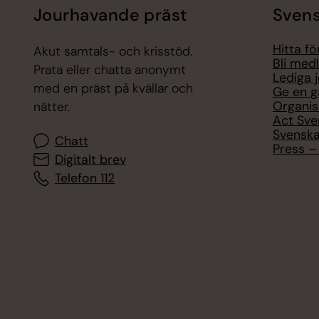
Jourhavande präst
Svens
Hitta f
Akut samtals- och krisstöd.
Bli med
Prata eller chatta anonymt
Lediga 
med en präst på kvällar och
Ge en g
Organis
nätter.
Act Sve
Svenska
Chatt
Press – 
Digitalt brev
Telefon 112