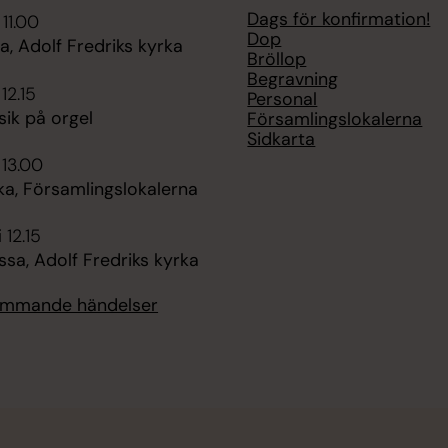
Dags för konfirmation!
 11.00
Dop
, Adolf Fredriks kyrka
Bröllop
Begravning
 12.15
Personal
ik på orgel
Församlingslokalerna
Sidkarta
 13.00
ka, Församlingslokalerna
 12.15
sa, Adolf Fredriks kyrka
kommande händelser