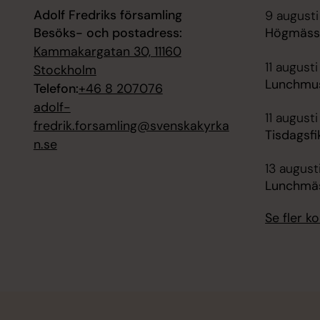
Adolf Fredriks församling
9 augusti
Besöks- och postadress:
Högmässa
Kammakargatan 30, 11160
11 augusti
Stockholm
Lunchmus
Telefon:
+46 8 207076
adolf-
11 augusti
fredrik.forsamling@svenskakyrka
Tisdagsfi
n.se
13 augusti
Lunchmäs
Se fler 