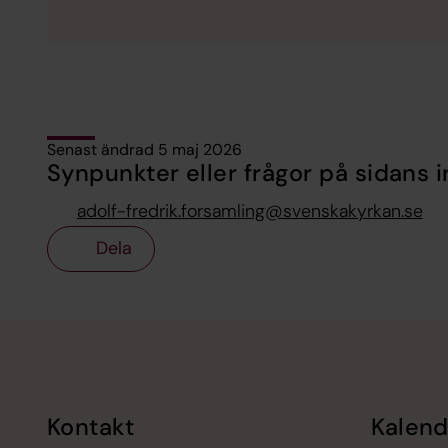
Senast ändrad 5 maj 2026
Synpunkter eller frågor på sidans i
adolf-fredrik.forsamling@svenskakyrkan.se
Dela
Tillbaka till toppen
Tillbaka till innehållet
Kontakt
Kalend