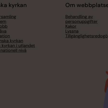
ka kyrkan
Om webbplats
örsamling
Behandling av
lem
personuppgifter
jobb
Kakor
åva
Lyssna
ation
Tillgänglighetsredogö
nska kyrkan
 kyrkan i utlandet
nationell nivå