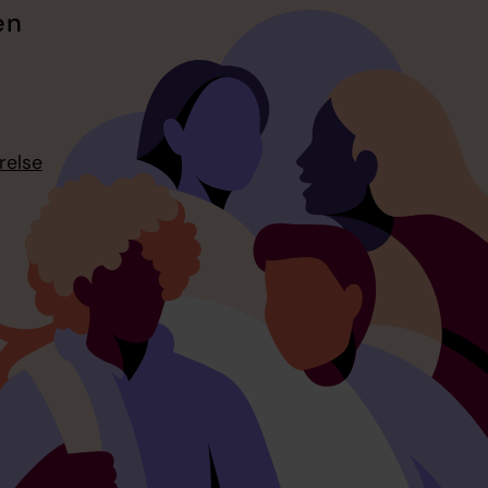
en
relse