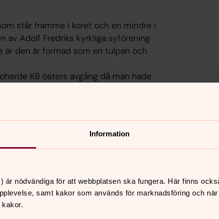
r som står framme i koret och en mindre i
en av Adolf Fredriks kyrkliga syförening
e är den är formad som en tulpan och
 kyrkoherde KB östers avgång då man hade
 av arkitekt Andreas Björklund och
Information
) är nödvändiga för att webbplatsen ska fungera. Här finns ocks
pplevelse, samt kakor som används för marknadsföring och när vi
kakor för marknadsföring.
 kakor.