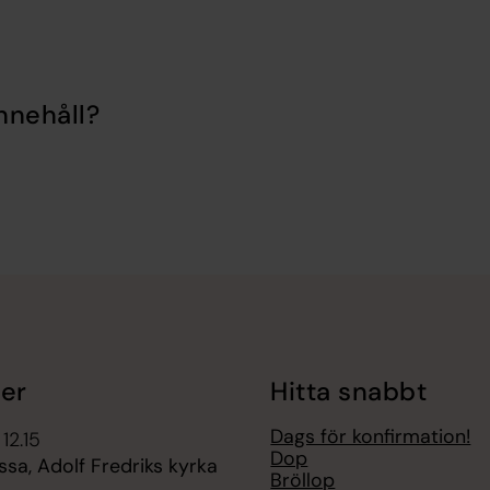
nnehåll?
er
Hitta snabbt
Dags för konfirmation!
12.15
Dop
sa, Adolf Fredriks kyrka
Bröllop