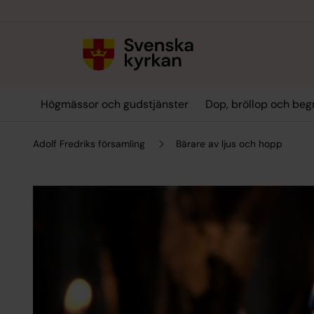
Till innehållet
Till undermeny
Högmässor och gudstjänster
Dop, bröllop och beg
Adolf Fredriks församling
Bärare av ljus och hopp