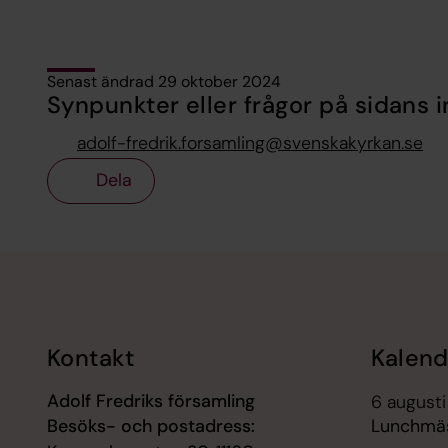
Senast ändrad 29 oktober 2024
Synpunkter eller frågor på sidans i
adolf-fredrik.forsamling@svenskakyrkan.se
Dela
Tillbaka till toppen
Tillbaka till innehållet
Kontakt
Kalend
Adolf Fredriks församling
6 augusti 
Besöks- och postadress:
Lunchmäs