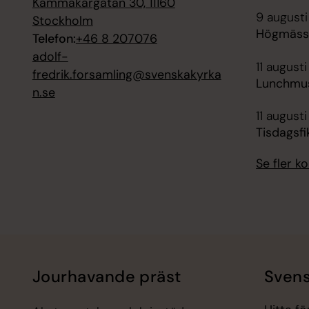
Kammakargatan 30, 11160
9 augusti
Stockholm
Högmässa
Telefon:
+46 8 207076
adolf-
11 augusti
fredrik.forsamling@svenskakyrka
Lunchmus
n.se
11 augusti
Tisdagsfi
Se fler 
Jourhavande präst
Svens