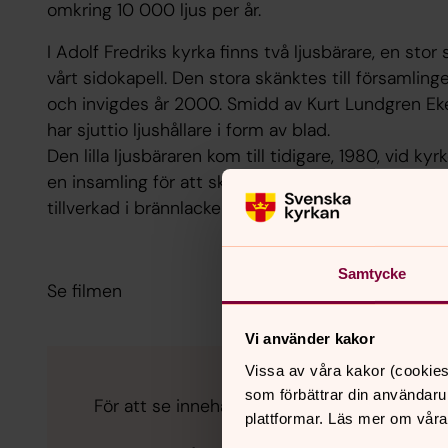
omkring 10 000 ljus per år.
I Adolf Fredriks kyrka finns två ljusbärare, en sto
vårt sidokapell. Den stora skänktes till församling
och invigdes år 2000. Smidd av Kurt Lundgren Ek
har sjuttio ljushållare i form av blad.
Den lilla ljusbäraren kom till tidigare, 1980, vid
en insamling för att skaffa den. Den är formgiven
tillverkad i brännlackerat svetsat stål.
Samtycke
Se filmen
Vi använder kakor
Vissa av våra kakor (cookies
som förbättrar din användaru
För att se innehållet behöver du acceptera 
plattformar. Läs mer om våra