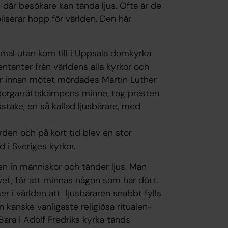
ke där besökare kan tända ljus. Ofta är de
iserar hopp för världen. Den här
mmal utan kom till i Uppsala domkyrka
ntanter från världens alla kyrkor och
år innan mötet mördades Martin Luther
borgarrättskämpens minne, tog prästen
usstake, en så kallad ljusbärare, med
rden och på kort tid blev en stor
 i Sveriges kyrkor.
en in människor och tänder ljus. Man
ivet, för att minnas någon som har dött.
er i världen att ljusbäraren snabbt fylls
n kanske vanligaste religiösa ritualen-
 Bara i Adolf Fredriks kyrka tänds