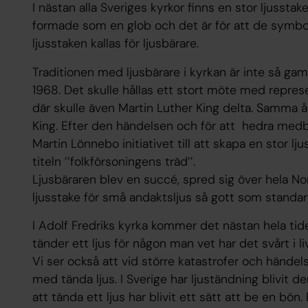
I nästan alla Sveriges kyrkor finns en stor ljussta
formade som en glob och det är för att de symbol
ljusstaken kallas för ljusbärare.
Traditionen med ljusbärare i kyrkan är inte så ga
1968. Det skulle hållas ett stort möte med represe
där skulle även Martin Luther King delta. Samma 
King. Efter den händelsen och för att hedra med
Martin Lönnebo initiativet till att skapa en stor lj
titeln ’’folkförsoningens träd’’.
Ljusbäraren blev en succé, spred sig över hela No
ljusstake för små andaktsljus så gott som standard
I Adolf Fredriks kyrka kommer det nästan hela tid
tänder ett ljus för någon man vet har det svårt i l
Vi ser också att vid större katastrofer och händels
med tända ljus. I Sverige har ljuständning blivit de
att tända ett ljus har blivit ett sätt att be en bön.