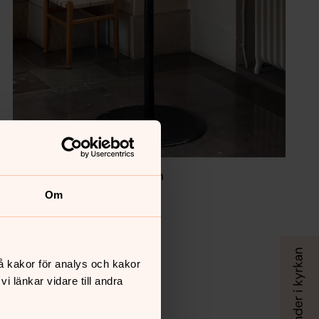
Foto: Anna Johanna Blom
Om
å kakor för analys och kakor
 länkar vidare till andra