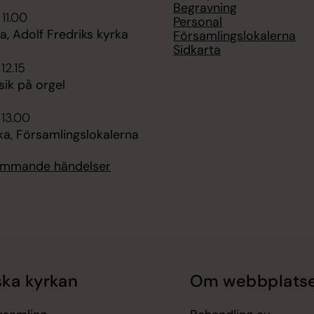
Begravning
 11.00
Personal
, Adolf Fredriks kyrka
Församlingslokalerna
Sidkarta
 12.15
ik på orgel
 13.00
ka, Församlingslokalerna
kommande händelser
ka kyrkan
Om webbplats