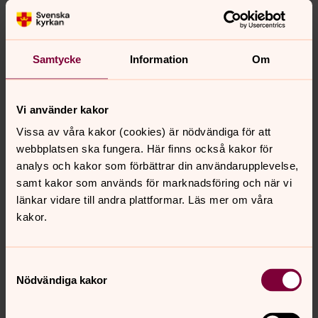
Samtycke
Information
Om
Bild 1 av 6
Foto: Anders Nilsson
Vi använder kakor
Vissa av våra kakor (cookies) är nödvändiga för att
webbplatsen ska fungera. Här finns också kakor för
analys och kakor som förbättrar din användarupplevelse,
Bild 
samt kakor som används för marknadsföring och när vi
länkar vidare till andra plattformar. Läs mer om våra
Öppna bildspel
kakor.
Samtyckesval
Nödvändiga kakor
Senast ändrad 23 september 2018
Synpunkter eller frågor på sidans