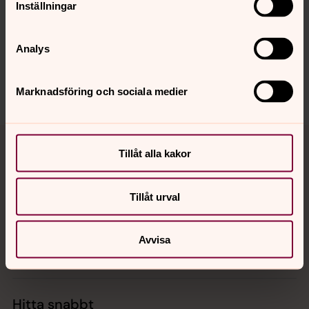
Inställningar
innehåll?
wien@svenskakyrkan.se
Analys
Dela
Marknadsföring och sociala medier
Tillbaka till toppen
Tillbaka till innehållet
Tillåt alla kakor
Tillåt urval
Kontakt
Avvisa
Kalender
Hitta snabbt