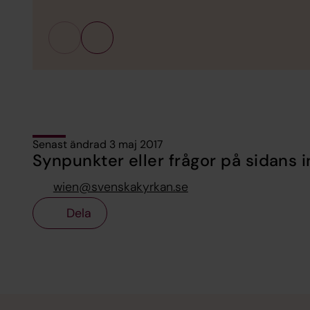
Senast ändrad 3 maj 2017
Synpunkter eller frågor på sidans i
wien@svenskakyrkan.se
Dela
Tillbaka till toppen
Tillbaka till innehållet