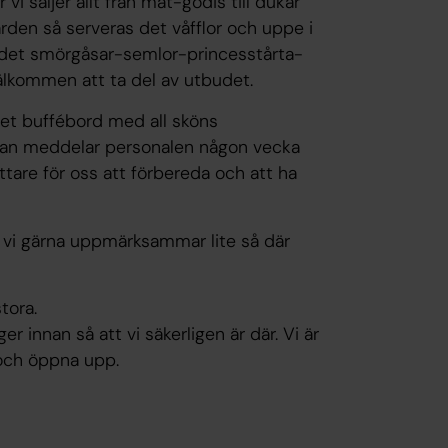
 vi säljer allt från mat-godis till dukar
rden så serveras det våfflor och uppe i
s det smörgåsar-semlor-princesstårta-
älkommen att ta del av utbudet.
tet buffébord med all sköns
 man meddelar personalen någon vecka
tare för oss att förbereda och att ha
 vi gärna uppmärksammar lite så där
tora.
er innan så att vi säkerligen är där. Vi är
t och öppna upp.