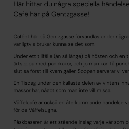
Här hittar du några speciella händelser
Café här på Gentzgasse!
Caféet här på Gentzgasse förvandlas under några g
vanligtvis brukar kunna se det som.
Under ett tillfälle (än så länge) på hösten och en t
ärtsoppa med pannkakor, och jo man kan få punch 
slut så först till kvarn gäller. Soppan serverar vi v
En Tisdag under den kallaste delen av vintern inn
massor här, något som man inte vill missa.
Våffelcafé är också en återkommande händelse varj
för de Våffelsugna.
Påskbasaren är ett stående inslag varje vår som o