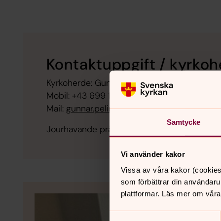
Kontaktuppgift / kyrko
Kyrkoherde: Gunnar Pelinka
Mobil: +43 699 194 77 205
Mail:
gunnar.pelinka@svenskakyrkan.se
Samtycke
Jourhavande präst i Sverige: Se länk allra lä
Vi använder kakor
Vissa av våra kakor (cookies
som förbättrar din användaru
plattformar. Läs mer om våra
Samtyckesval