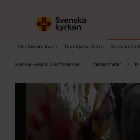
Till innehållet
Till undermeny
Om församlingen
Gudstjänst & Tro
Verksamhet
Svenska kyrkan i Wien/Österrike
Verksamheter
Ky