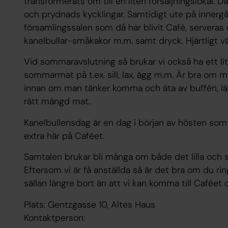
transformerats om till en liten försäljningslokal. Där
och prydnads kycklingar. Samtidigt ute på innergå
församlingssalen som då har blivit Café, servera
kanelbullar-småkakor m.m. samt dryck. Hjärtligt v
Vid sommaravslutning så brukar vi också ha ett li
sommarmat på t.ex. sill, lax, ägg m.m. Är bra om
innan om man tänker komma och äta av buffén, lät
rätt mängd mat.
Kanelbullensdag är en dag i början av hösten som
extra här på Caféet.
Samtalen brukar bli många om både det lilla och s
Eftersom vi är få anställda så är det bra om du ring
sällan längre bort än att vi kan komma till Cafée
Plats: Gentzgasse 10, Altes Haus
Kontaktperson: